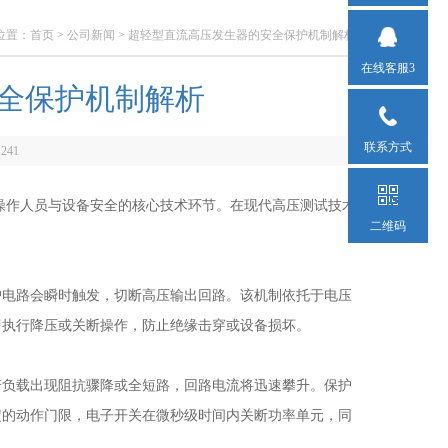
位置：
首页
>
公司新闻
> 超轻型直流高压发生器的安全保护机制解析
在线客服3
全保护机制解析
联系方式
：
241
操作人员与设备安全的核心技术环节。在现代高压测试技术
二维码
电路会瞬时触发，切断高压输出回路。该机制依托于电压
即执行降压或关断操作，防止绝缘击穿或设备损坏。
负载出现阻抗骤降或全短路，回路电流将迅速攀升。保护
定的动作门限，电子开关在微秒级时间内关断功率单元，同