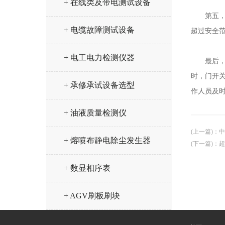
+ 在线类及带电测试设备
第五，过
+ 电缆故障测试设备
超过安全
+ 电工电力检测仪器
最后，程
时，门开
+ 承修承试设备选型
作人员及
+ 油液质量检测仪
(上一篇)
：
中
+ 熔喷布静电除尘发生器
(下一篇)
：
超
+ 数显相序表
+ AGV刷板刷块