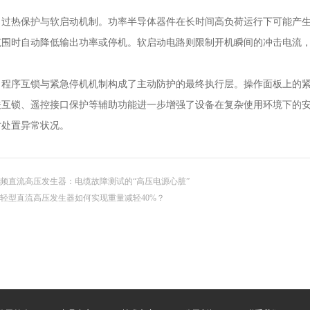
热保护与软启动机制。功率半导体器件在长时间高负荷运行下可能产生
范围时自动降低输出功率或停机。软启动电路则限制开机瞬间的冲击电流
序互锁与紧急停机机制构成了主动防护的最终执行层。操作面板上的紧
关互锁、遥控接口保护等辅助功能进一步增强了设备在复杂使用环境下的
时处置异常状况。
频直流高压发生器：电缆故障测试的“高压电源心脏”
轻型直流高压发生器如何实现重量减轻40%？