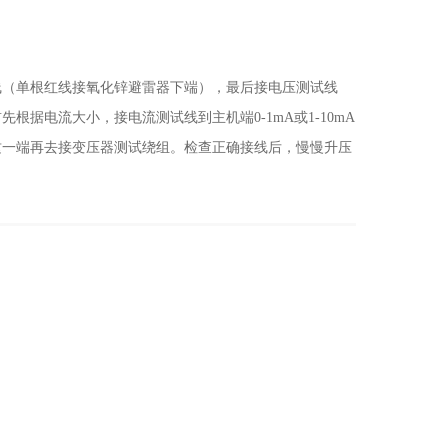
（单根红线接氧化锌避雷器下端），最后接电压测试线
据电流大小，接电流测试线到主机端0-1mA或1-10mA
这一端再去接变压器测试绕组。检查正确接线后，慢慢升压