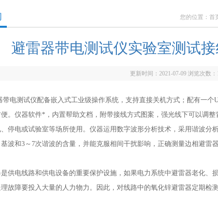
闻
您的位置：
首
避雷器带电测试仪实验室测试接
更新时间：2021-07-09 浏览次数：
电测试仪配备嵌入式工业级操作系统，支持直接关机方式；配有一个US
方便。仪器软件*，内置帮助文档，附带接线方式图案，强光线下可以调整
电、停电或试验室等场所使用。仪器运用数字波形分析技术，采用谐波分
出基波和3～7次谐波的含量，并能克服相间干扰影响，正确测量边相避雷
供电线路和供电设备的重要保护设施，如果电力系统中避雷器老化、损
处理故障要投入大量的人力物力。因此，对线路中的氧化锌避雷器定期检