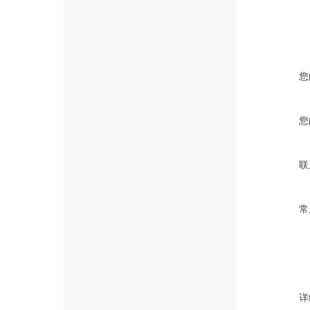
您
您
联
常
详