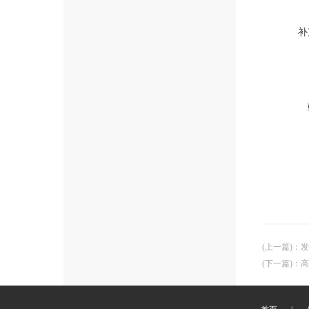
补
(上一篇)
：
发
(下一篇)
：
高