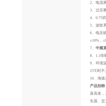
2、电流测
3、过压整
4、0.75
5、波纹系
6、电压
±10%，≤0
7、
中频
8、1.1
9、环境温
25℃时不
10、海拔
产品别称
直高发，
生器、交