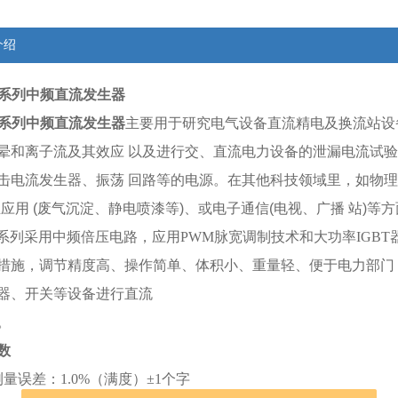
介绍
00系列中频直流发生器
00系列中频直流发生器
主要用于研究电气设备直流精电及换流站设
晕和离子流及其效应 以及进行交、直流电力设备的泄漏电流试验
击电流发生器、振荡 回路等的电源。在其他科技领域里，如物理学
业应用 (废气沉淀、静电喷漆等)、或电子通信(电视、广播 站)等
000系列采用中频倍压电路，应用PWM脉宽调制技术和大功率IG
措施，调节精度高、操作简单、体积小、重量轻、便于电力部门
器、开关等设备进行直流
。
数
量误差：1.0%（满度）±1个字