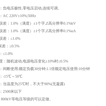
：负电压极性,零电压启动,连续可调。
C 220V±10%;50Hz
差：1.0%（满度）±1个字,Z高分辨率0.1%kV
差：1.0%（满度）±1个字,Z高分辨率0.1%uA
差：≤1.0%
误差：≤0.5%
≤1.0%
：随机波动,电源电压变化±10%时≤0.5%
间断使用;额定负载30分钟;1.1倍额定电压使用:10分钟
-15℃～50℃
：当温度为25℃时，不大于90%(无凝露)
2500米以下
～800kV等电压等级的可以定做。