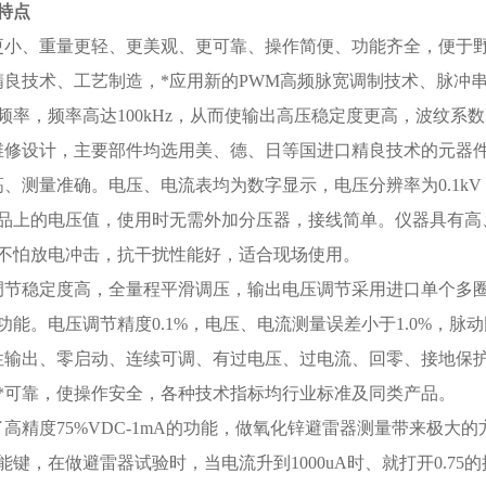
特点
更小、重量更轻、更美观、更可靠、操作简便、功能齐全，便于
精良技术、工艺制造，*应用新的PWM高频脉宽调制技术、脉冲串
频率，频率高达100kHz，从而使输出高压稳定度更高，波纹系
维修设计，主要部件均选用美、德、日等国进口精良技术的元器
高、测量准确。电压、电流表均为数字显示，电压分辨率为0.1kV
品上的电压值，使用时无需外加分压器，接线简单。仪器具有高
不怕放电冲击，抗干扰性能好，适合现场使用。
调节稳定度高，全量程平滑调压，输出电压调节采用进口单个多
功能。电压调节精度0.1%，电压、电流测量误差小于1.0%，脉动因
性输出、零启动、连续可调、有过电压、过电流、回零、接地保
*可靠，使操作安全，各种技术指标均行业标准及同类产品。
了高精度75%VDC-1mA的功能，做氧化锌避雷器测量带来极大
能键，在做避雷器试验时，当电流升到1000uA时、就打开0.7