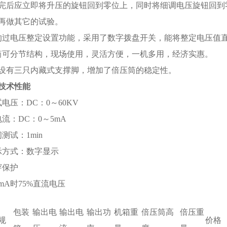
完后应立即将升压的旋钮回到零位上，同时将细调电压旋钮回到
再做其它的试验。
的过电压整定设置功能，采用了数字拨盘开关，能将整定电压值直
筒可分节结构，现场使用，灵活方便，一机多用，经济实惠。
部设有三只内藏式支撑脚，增加了倍压筒的稳定性。
技术性能
电压：DC：0～60KV
流：DC：0～5mA
测试：1min
示方式：数字显示
穿保护
mA时75%直流电压
包装
输出电
输出电
输出功
机箱重
倍压筒高
倍压重
规
价格