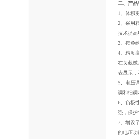
二、产品
1、体积
2、采用
技术提高
3、按免
4、精度
在负载试
表显示，
5、电压
调和细调
6、负极
强，保护
7、增设
的电压功