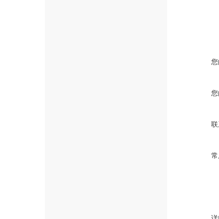
您
您
联
常
详