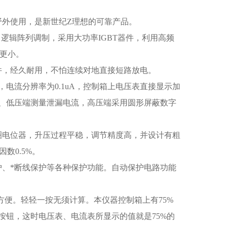
野外使用，是新世纪Z理想的可靠产品。
逻辑阵列调制，采用大功率IGBT器件，利用高频
数更小。
件，经久耐用，不怕连续对地直接短路放电。
，电流分辨率为0.1uA，控制箱上电压表直接显示加
、低压端测量泄漏电流，高压端采用圆形屏蔽数字
圈电位器，升压过程平稳，调节精度高，并设计有粗
数0.5%。
护、*断线保护等各种保护功能。自动保护电路功能
的方便。轻轻一按无须计算。本仪器控制箱上有75%
5的按钮，这时电压表、电流表所显示的值就是75%的