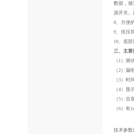
数据，做
源开关。
8、方便
9、倍压
10、底
三、主要
（1）测试
（2）漏电
（3）时间
（4）显
（5）击
（6）有1
技术参数