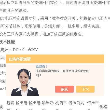
完后应立即将升压的旋钮回到零位上，同时将细调电压旋钮回到
再做其它的试验。
的过电压整定设置功能，采用了数字拨盘开关，能将整定电压值直
筒可分节结构，现场使用，灵活方便，一机多用，经济实惠。
部设有三只内藏式支撑脚，增加了倍压筒的稳定性。
技术性能
电压：DC：0～60KV
流：DC：0～5mA
测试：1min
欢迎您！
来自局域网的朋友！有什么可以帮助您的
示方式：数字显示
吗？
穿保护
mA时75%直流电压
包装
输出电
输出电
输出功
机箱重
倍压筒高
倍压重
规
价格