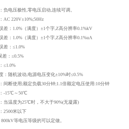
：负电压极性,零电压启动,连续可调。
C 220V±10%;50Hz
差：1.0%（满度）±1个字,Z高分辨率0.1%kV
差：1.0%（满度）±1个字,Z高分辨率0.1%uA
差：≤1.0%
误差：≤0.5%
≤1.0%
：随机波动,电源电压变化±10%时≤0.5%
间断使用;额定负载30分钟;1.1倍额定电压使用:10分钟
-15℃～50℃
：当温度为25℃时，不大于90%(无凝露)
2500米以下
～800kV等电压等级的可以定做。