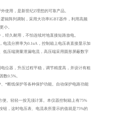
野外使用，是新世纪Z理想的可靠产品。
逻辑阵列调制，采用大功率IGBT器件，利用高频
数更小。
件，经久耐用，不怕连续对地直接短路放电。
，电流分辨率为0.1uA，控制箱上电压表直接显示加
、低压端测量泄漏电流，高压端采用圆形屏蔽数字
圈电位器，升压过程平稳，调节精度高，并设计有粗
数0.5%。
护、*断线保护等各种保护功能。自动保护电路功能
的方便。轻轻一按无须计算。本仪器控制箱上有75%
5的按钮，这时电压表、电流表所显示的值就是75%的