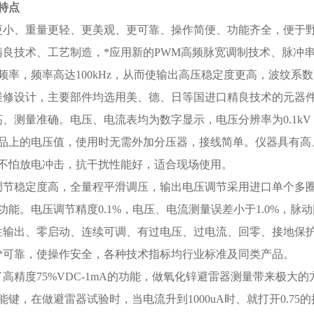
特点
更小、重量更轻、更美观、更可靠、操作简便、功能齐全，便于
精良技术、工艺制造，*应用新的PWM高频脉宽调制技术、脉冲串
频率，频率高达100kHz，从而使输出高压稳定度更高，波纹系
维修设计，主要部件均选用美、德、日等国进口精良技术的元器
高、测量准确。电压、电流表均为数字显示，电压分辨率为0.1kV
品上的电压值，使用时无需外加分压器，接线简单。仪器具有高
不怕放电冲击，抗干扰性能好，适合现场使用。
调节稳定度高，全量程平滑调压，输出电压调节采用进口单个多
功能。电压调节精度0.1%，电压、电流测量误差小于1.0%，脉动因
性输出、零启动、连续可调、有过电压、过电流、回零、接地保
*可靠，使操作安全，各种技术指标均行业标准及同类产品。
了高精度75%VDC-1mA的功能，做氧化锌避雷器测量带来极大
能键，在做避雷器试验时，当电流升到1000uA时、就打开0.7