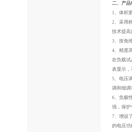
二、产品
1、体积
2、采用
技术提高
3、按免
4、精度
在负载试
表显示，
5、电压
调和细调
6、负极
强，保护
7、增设
的电压功