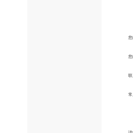
您
您
联
常
详