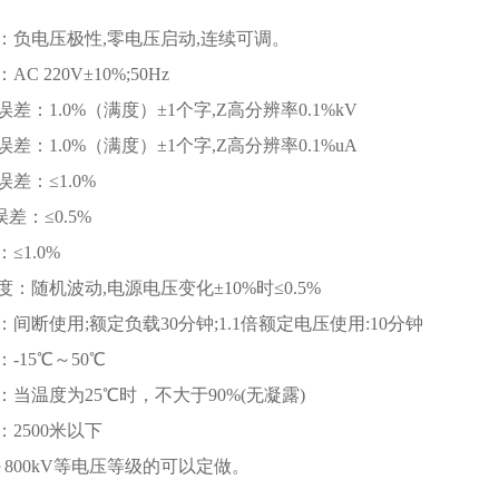
：负电压极性,零电压启动,连续可调。
C 220V±10%;50Hz
差：1.0%（满度）±1个字,Z高分辨率0.1%kV
差：1.0%（满度）±1个字,Z高分辨率0.1%uA
差：≤1.0%
误差：≤0.5%
≤1.0%
：随机波动,电源电压变化±10%时≤0.5%
间断使用;额定负载30分钟;1.1倍额定电压使用:10分钟
-15℃～50℃
：当温度为25℃时，不大于90%(无凝露)
2500米以下
～800kV等电压等级的可以定做。