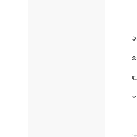
您
您
联
常
详