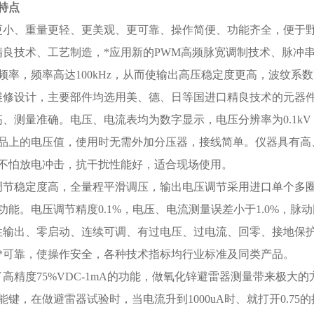
特点
更小、重量更轻、更美观、更可靠、操作简便、功能齐全，便于
精良技术、工艺制造，*应用新的PWM高频脉宽调制技术、脉冲串
频率，频率高达100kHz，从而使输出高压稳定度更高，波纹系
维修设计，主要部件均选用美、德、日等国进口精良技术的元器
高、测量准确。电压、电流表均为数字显示，电压分辨率为0.1kV
品上的电压值，使用时无需外加分压器，接线简单。仪器具有高
不怕放电冲击，抗干扰性能好，适合现场使用。
调节稳定度高，全量程平滑调压，输出电压调节采用进口单个多
功能。电压调节精度0.1%，电压、电流测量误差小于1.0%，脉动因
性输出、零启动、连续可调、有过电压、过电流、回零、接地保
*可靠，使操作安全，各种技术指标均行业标准及同类产品。
了高精度75%VDC-1mA的功能，做氧化锌避雷器测量带来极大
能键，在做避雷器试验时，当电流升到1000uA时、就打开0.7