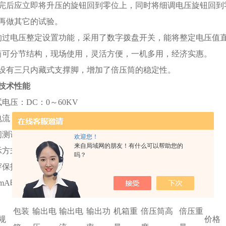
完后应立即将升压的旋钮回到零位上，同时将细调电压旋钮回到
再做其它的试验。
的过电压整定设置功能，采用了数字拨盘开关，能将整定电压值直
筒可分节结构，现场使用，灵活方便，一机多用，经济实惠。
部设有三只内藏式支撑脚，增加了倍压筒的稳定性。
技术性能
电压：DC：0～60KV
流：DC：0～5mA
测试：1min
欢迎您！
来自局域网的朋友！有什么可以帮助您的
示方式：数字显示
吗？
穿保护
mA时75%直流电压
包装
输出电
输出电
输出功
机箱重
倍压筒高
倍压重
规
价格