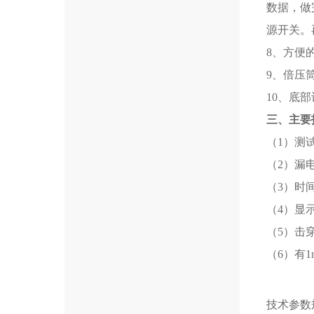
数据，做
源开关。
8、方便
9、倍压
10、底
三、主要
（1）测试
（2）漏电
（3）时间
（4）显
（5）击
（6）有1
技术参数