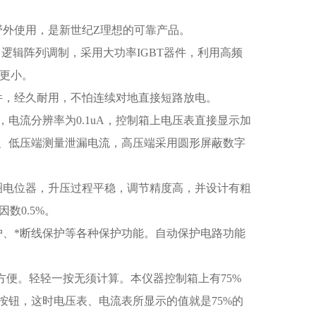
野外使用，是新世纪Z理想的可靠产品。
逻辑阵列调制，采用大功率IGBT器件，利用高频
数更小。
件，经久耐用，不怕连续对地直接短路放电。
，电流分辨率为0.1uA，控制箱上电压表直接显示加
、低压端测量泄漏电流，高压端采用圆形屏蔽数字
圈电位器，升压过程平稳，调节精度高，并设计有粗
数0.5%。
护、*断线保护等各种保护功能。自动保护电路功能
的方便。轻轻一按无须计算。本仪器控制箱上有75%
5的按钮，这时电压表、电流表所显示的值就是75%的