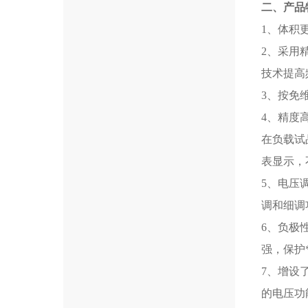
二、产品
1、体积
2、采用
技术提高
3、按免
4、精度
在负载试
表显示，
5、电压
调和细调
6、负极
强，保护
7、增设
的电压功