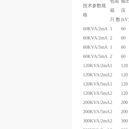
包装
输
技术参数规
箱
压
格
只 数
(kV
60KVA/2mA
1
60
60KVA/2mA
2
60
60KVA/5mA
1
60
60KVA/5mA
2
60
120KVA/2mA
1
120
120KVA/2mA
2
120
120KVA/5mA
1
120
120KVA/5mA
2
120
200KVA/2mA
2
200
200KVA/5mA
2
200
300KVA/2mA
2
300