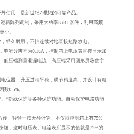
野外使用，是新世纪Z理想的可靠产品。
逻辑阵列调制，采用大功率IGBT器件，利用高频
数更小。
件，经久耐用，不怕连续对地直接短路放电。
，电流分辨率为0.1uA，控制箱上电压表直接显示加
、低压端测量泄漏电流，高压端采用圆形屏蔽数字
圈电位器，升压过程平稳，调节精度高，并设计有粗
数0.5%。
护、*断线保护等各种保护功能。自动保护电路功能
的方便。轻轻一按无须计算。本仪器控制箱上有75%
5的按钮，这时电压表、电流表所显示的值就是75%的