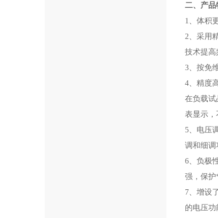
二、产品
1、体积
2、采用
技术提高
3、按免
4、精度
在负载试
表显示，
5、电压
调和细调
6、负极
强，保护
7、增设
的电压功