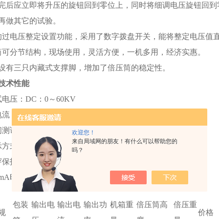
完后应立即将升压的旋钮回到零位上，同时将细调电压旋钮回到
再做其它的试验。
的过电压整定设置功能，采用了数字拨盘开关，能将整定电压值直
筒可分节结构，现场使用，灵活方便，一机多用，经济实惠。
部设有三只内藏式支撑脚，增加了倍压筒的稳定性。
技术性能
电压：DC：0～60KV
流：DC：0～5mA
测试：1min
欢迎您！
来自局域网的朋友！有什么可以帮助您的
示方式：数字显示
吗？
穿保护
mA时75%直流电压
包装
输出电
输出电
输出功
机箱重
倍压筒高
倍压重
规
价格