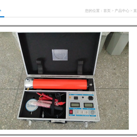
心
您的位置：
首页
>
产品中心
>
直