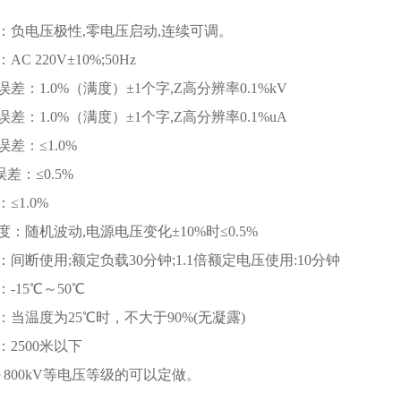
：负电压极性,零电压启动,连续可调。
C 220V±10%;50Hz
差：1.0%（满度）±1个字,Z高分辨率0.1%kV
差：1.0%（满度）±1个字,Z高分辨率0.1%uA
差：≤1.0%
误差：≤0.5%
≤1.0%
：随机波动,电源电压变化±10%时≤0.5%
间断使用;额定负载30分钟;1.1倍额定电压使用:10分钟
-15℃～50℃
：当温度为25℃时，不大于90%(无凝露)
2500米以下
～800kV等电压等级的可以定做。