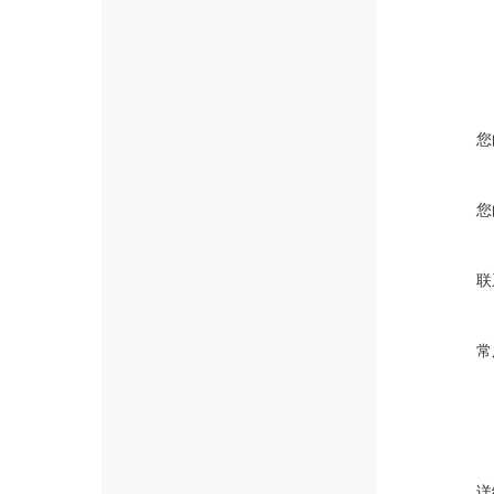
您
您
联
常
详