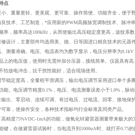
特点
更小、重量更轻、更美观、更可靠、操作简便、功能齐全，便于
精良技术、工艺制造，*应用新的PWM高频脉宽调制技术、脉冲串
频率，频率高达100kHz，从而使输出高压稳定度更高，波纹系
维修设计，主要部件均选用美、德、日等国进口精良技术的元器
高、测量准确。电压、电流表均为数字显示，电压分辨率为0.1kV
品上的电压值，使用时无需外加分压器，接线简单。仪器具有高
不怕放电冲击，抗干扰性能好，适合现场使用。
调节稳定度高，全量程平滑调压，输出电压调节采用进口单个多
功能。电压调节精度0.1%，电压、电流测量误差小于1.0%，脉动因
性输出、零启动、连续可调、有过电压、过电流、回零、接地保
*可靠，使操作安全，各种技术指标均行业标准及同类产品。
了高精度75%VDC-1mA的功能，做氧化锌避雷器测量带来极大
能键，在做避雷器试验时，当电流升到1000uA时、就打开0.7