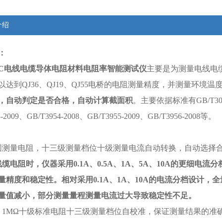
介绍
：
C
电线电缆导体电阻材料电阻率智能测试仪
主要是为测量电线电
以达到QJ36、QJ19、QJ55电桥的电阻测量精度，并测量环境
，自动判定是否合格，自动计算截面积
。主要依据标准有GB/T3048.2
3-2009、GB/T3954-2008、GB/T3955-2009、GB/T3956-2008等。
围测量电阻，十三级测量档位十级测量电流自动转换，自动选择
线缆电阻时，仪器采用
0.1A
、
0.5A
、
1A
、
5A
、
10A
的更细电流分
量精度和稳定性。相对采用
0.1A
、
1A
、
10A
的电流分档设计，全
量值减小，部分测量量程测量电流过大导致稳定性不足。
Ω－1MΩ十级标准电阻十三级测量档位自校准，保证测量结果的