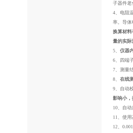
子器件老
4、电阻
率。导体
换算材料
量的实际
5、
仪器
6、四端子
7、测量
8、
在线
9、自动
影响小，
10、自
11、使用
12、0.