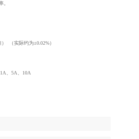
率。
校准） （实际约为±0.02%）
1A、5A、10A