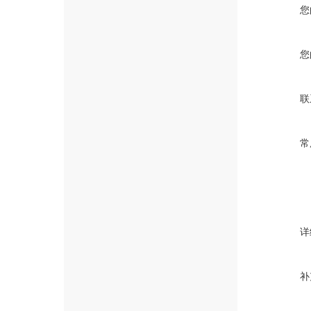
您
您
联
常
详
补