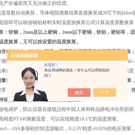
化产生偏差而又无法修正的忧虑。
温度系数自动换算，导体电阻测量结果直接换算成20℃下的Ω/k
电阻即可以根据铜铝材料实时温度按换算公式计算温度系数换算
有：软铜，
2mm
及以上硬铜，
2mm
以下硬铜，软铝，硬铝等，适
温度换算，又可以按设置的温度换算。
内含
GB3956
、
GB8734
标准，线缆导体可实现自动判定是否合格
测量法，自动消除接触电阻误差，测量精度高，可实现0.01uΩ--2.
欢迎您！
结果自动保存，可保存100条，可随时查询测量电阻值，环境温
来自局域网的朋友！有什么可以帮助您的
吗？
测量功能，可以直接测量正在生产过程中电缆导体值并自动换算
校零，正反向测量，以减少测量电流产生的热电势影响。
智能、
持续模式采用持续式电流测量稳定性好。
动放电保护，防止仪器在接线过程中因人体和样品静电冲击而损坏
高精度PT100测量温度，可以实现精度±0.1℃的温度测量。
001mA—10A多级程控恒流源输出，0-2.5V精度±0.02%的