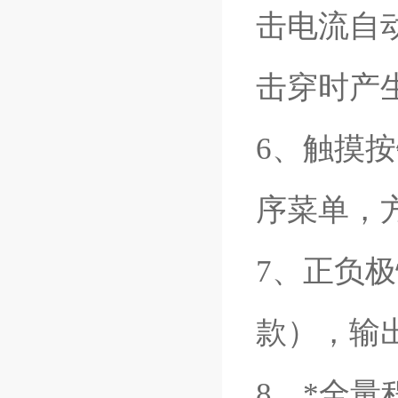
击电流自
击穿时产
6、触摸
序菜单，
7、正负
款），输
8、*全