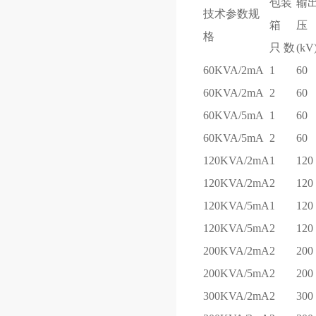
包装
输
技术参数规
箱
压
格
只 数
(kV
60KVA/2mA
1
60
60KVA/2mA
2
60
60KVA/5mA
1
60
60KVA/5mA
2
60
120KVA/2mA
1
120
120KVA/2mA
2
120
120KVA/5mA
1
120
120KVA/5mA
2
120
200KVA/2mA
2
200
200KVA/5mA
2
200
300KVA/2mA
2
300