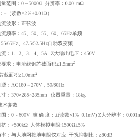
量范围：0～5000Ω 分辨率：0.001mΩ
±（读数×2％+0.01Ω）
电流波形：正弦波
流频率：45、50、55、60、65Hz单频
、55/65Hz、47.5/52.5Hz自动双变频
流：1、2、3、4、5A Z大输出电压：450V
2
线要求：电流线铜芯截面积≥1.5mm
2
截面积≥1.0mm
：AC180～270V，50/60Hz
寸：370×285×285mm 仪器重量：18kg
表技术参数
：0～600V 准 确 度：±(读数×1%+0.1mV) Z大分辨率：0.001
抗：>500kΩ 人体模拟电阻:1500Ω±5%
频率：与大地网接地电阻仪对应 干扰抑制比：≥80dB