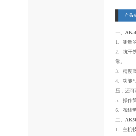
产品
一、
AK5
1、测量
2、抗干
靠。
3、精度
4、功能
压，还可
5、操作
6、布线
二、
AK5
1、主机