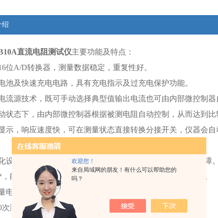
介绍
TB10A直流电阻测试仪
主要功能及特点：
16位A/D转换器，测量数据稳定，重复性好。
电池及快速充电电路，具有充电指示及过充电保护功能。
电流源技术，既可手动选择典型值输出电流也可由内部微控制器自
动状态下，由内部微控制器根据被测电阻自动控制，从而达到比
显示，响应速度快，可在测量状态直接转换分接开关，仪器会自
化设计，功能设置巧妙*，可自动判断测试线虚接、断线等故障
欢迎您！
来自局域网的朋友！有什么可以帮助您的
*，能可靠保护反电势对仪器的冲击，具有自动放电指示功能。
吗？
量电流和测量时间。
50次测量数据，掉电不丢失。