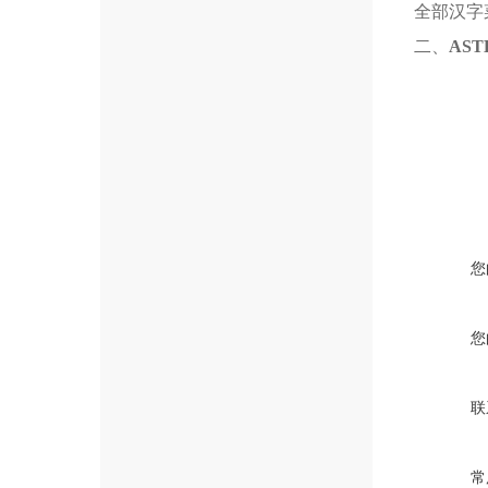
全部汉字
二、
AS
您
您
联
常