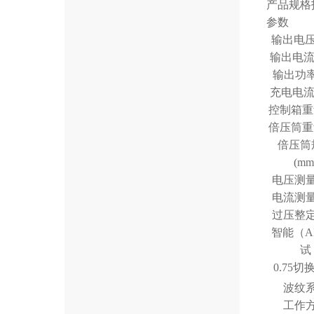
产品规格
参数
输出电压 
输出电流 
输出功率 
充电电流 
控制箱重量
倍压筒重量
倍压筒
(mm
电压测
电流测
过压整
智能（A
试
0.75切
波纹
工作