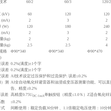
技术
60/2
60/3
120/2
(kV)
60
120
120
(mA)
2
3
2
(W)
120
180
240
(mA)
2
3
2
(kg)
2
2
2
(kg)
2.5
2.5
4
规格
Ф90*340
Ф90*340
Ф90*470
)
量误差
0.2%(满度)±1个字
量误差
0.2%(满度)±1个字
定误差
AI技术设定过压保护和过流保护. 误差≤0.2%
I）测
AI全自动氧化锌避雷器和油浸或变压器测量功能。可以
告。精度≤0.2%
换误差
高精度0.75U
单触按钮（精度≤1.0％）Z适合氧化
DC-1mA
系数
≤0.2%
方式
间断使用：额定负载30分钟 、1.1倍额定电压使用：10分