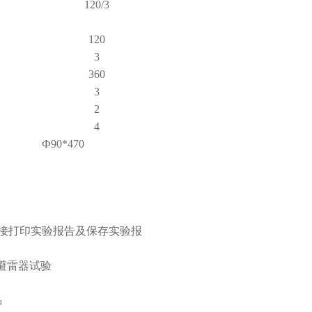
120/3
120
3
360
3
2
4
Ф90*470
直接打印实验报告及保存实验报
锌避雷器试验
钟