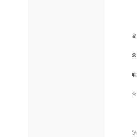
您
您
联
常
详