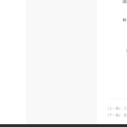
详
补
(上一篇)
：
江
(下一篇)
：
直