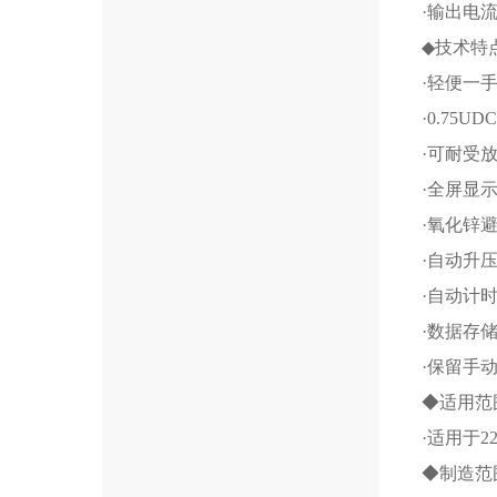
·输出电
◆技术特
·轻便一
·0.75
·可耐受
·全屏显
·氧化锌
·自动升
·自动计
·数据存
·保留手
◆适用范
·适用于
◆制造范