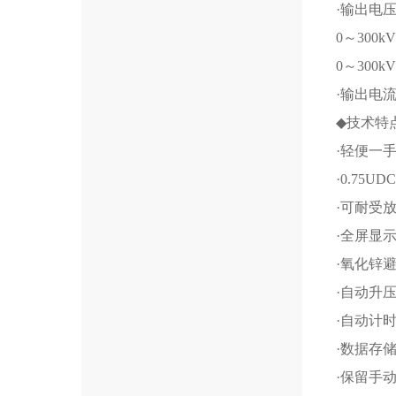
·输出电压
0～300
0～300
·输出电
◆技术特
·轻便一
·0.75
·可耐受
·全屏显
·氧化锌
·自动升
·自动计
·数据存
·保留手