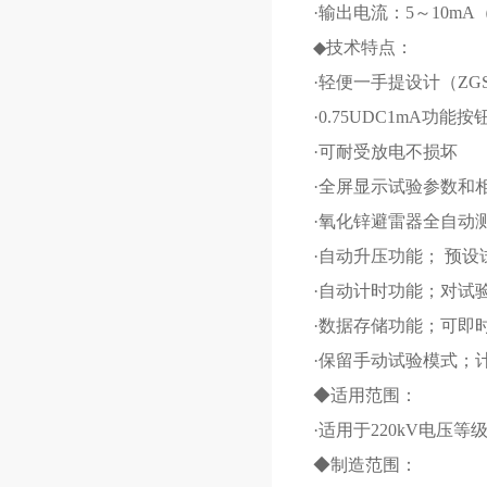
·输出电流：5～10m
◆技术特点：
·轻便一手提设计（ZG
·0.75UDC1mA功
·可耐受放电不损坏
·全屏显示试验参数和相
·氧化锌避雷器全自动
·自动升压功能； 预设
·自动计时功能；对试
·数据存储功能；可即
·保留手动试验模式；计
◆适用范围：
·适用于220kV电压
◆制造范围：