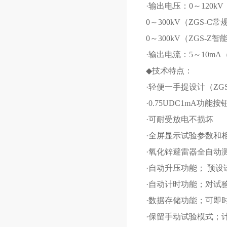
·输出电压：0～120k
0～300kV（ZGS-C
0～300kV（ZGS-Z
·输出电流：5～10m
◆技术特点：
·轻便一手提设计（ZG
·0.75UDC1mA功
·可耐受放电不损坏
·全屏显示试验参数和相
·氧化锌避雷器全自动
·自动升压功能； 预设
·自动计时功能；对试
·数据存储功能；可即
·保留手动试验模式；计