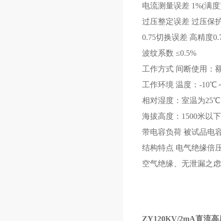
电流测量误差 1%(满度
过压整定误差 过压保护
0.75切换误差 高精度0
波纹系数 ≤0.5%
工作方式 间断使用：额
工作环境 温度：-10℃～
相对湿度：室温为25
海拔高度：1500米以下
带电容负荷 被试品电
结构特点 电气绝缘倍
空气绝缘、无泄漏之虑
ZY120KV/2mA
直流高