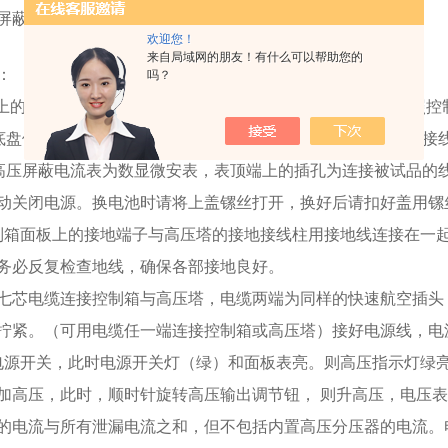
压屏蔽数显微安表一只。
欢迎您！
来自局域网的朋友！有什么可以帮助您的
：
吗？
箱上的显示灯、开关、旋钮等已标清楚，看此操作说明时请参照控
底盘侧面有七芯插座为联接控制箱电缆之插座，底盘侧面有铜接
高压屏蔽电流表为数显微安表，表顶端上的插孔为连接被试品的
动关闭电源。换电池时请将上盖镙丝打开，换好后请扣好盖用镙
制箱面板上的接地端子与高压塔的接地接线柱用接地线连接在一
务必反复检查地线，确保各部接地良好。
七芯电缆连接控制箱与高压塔，电缆两端为同样的快速航空插头
拧紧。（可用电缆任一端连接控制箱或高压塔）接好电源线，电源为
电源开关，此时电源开关灯（绿）和面板表亮。则高压指示灯绿
加高压，此时，顺时针旋转高压输出调节钮， 则升高压，电压表
的电流与所有泄漏电流之和，但不包括内置高压分压器的电流。