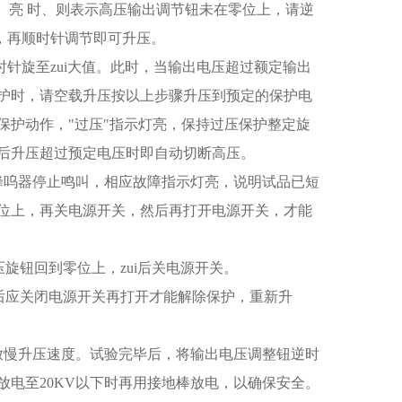
）亮 时、则表示高压输出调节钮未在零位上，请逆
灭，再顺时针调节即可升压。
针旋至zui大值。此时，当输出电压超过额定输出
护时，请空载升压按以上步骤升压到预定的保护电
保护动作，"过压"指示灯亮，保持过压保护整定旋
后升压超过预定电压时即自动切断高压。
蜂呜器停止鸣叫，相应故障指示灯亮，说明试品已短
位上，再关电源开关，然后再打开电源开关，才能
旋钮回到零位上，zui后关电源开关。
后应关闭电源开关再打开才能解除保护，重新升
放慢升压速度。试验完毕后，将输出电压调整钮逆时
电至20KV以下时再用接地棒放电，以确保安全。