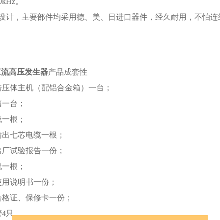
0kHz。
设计，主要部件均采用德、美、日进口器件，经久耐用，不怕连
1直流高压发生器
产品成套性
倍压体主机（配铝合金箱）一台；
箱一台；
线一根；
输出七芯电缆一根；
出厂试验报告一份；
线一根；
使用说明书一份；
合格证、保修卡一份；
管4只。