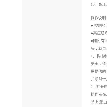
10、高
操作说明
● 控制
●高压塔
●随附有
头，就自
1、将控
安全，请
用提供的
并顺时针
2、打开
操作者在
品上流过