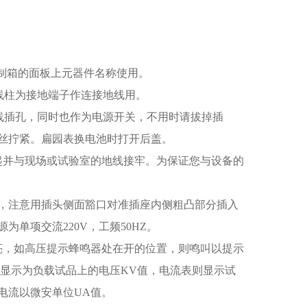
制箱的面板上元器件名称使用。
线柱为接地端子作连接地线用。
线插孔，同时也作为电源开关，不用时请拔掉插
丝拧紧。扁园表换电池时打开后盖。
起并与现场或试验室的地线接牢。为保证您与设备的
，注意用插头侧面豁口对准插座内侧粗凸部分插入
单项交流220V，工频50HZ。
亮，如高压提示蜂鸣器处在开的位置，则鸣叫以提示
显示为负载试品上的电压KV值，电流表则显示试
电流以微安单位UA值。