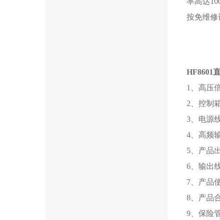
率高达10
按免维修
HF860
1、高压
2、控制
3、电源
4、高频
5、产品
6、输出
7、产品
8、产品
9、保险