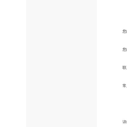
您
您
联
常
详