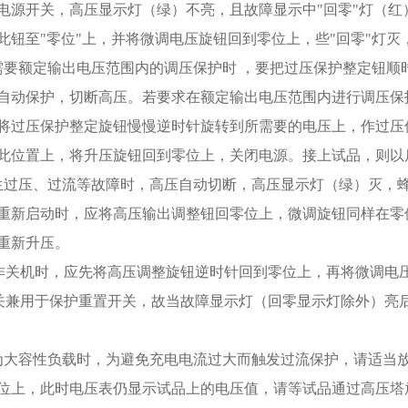
电源开关，高压显示灯（绿）不亮，且故障显示中"回零"灯（红
此钮至"零位"上，并将微调电压旋钮回到零位上，些"回零"灯
需要额定输出电压范围内的调压保护时 ，要把过压保护整定钮顺时
自动保护，切断高压。若要求在额定输出电压范围内进行调压保
将过压保护整定旋钮慢慢逆时针旋转到所需要的电压上，作过压
此位置上，将升压旋钮回到零位上，关闭电源。接上试品，则以
生过压、过流等故障时，高压自动切断，高压显示灯（绿）灭，
重新启动时，应将高压输出调整钮回零位上，微调旋钮同样在零
重新升压。
作关机时，应先将高压调整旋钮逆时针回到零位上，再将微调电压
关兼用于保护重置开关，故当故障显示灯（回零显示灯除外）亮
为大容性负载时，为避免充电电流过大而触发过流保护，请适当
位上，此时电压表仍显示试品上的电压值，请等试品通过高压塔放