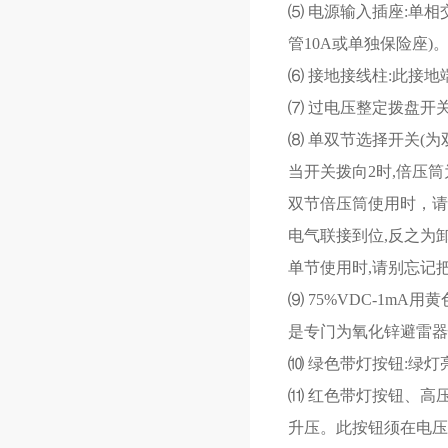
⑸ 电源输入插座:单相
管10A或单独保险座)
⑹ 接地接线柱:此接
⑺ 过电压整定拨盘开关
⑻ 单双节选择开关(为
当开关拨向2时,倍压
双节倍压筒使用时，请
电气联接到位,反之为
单节使用时,请别忘记
⑼ 75%VDC-1m
是专门为氧化锌避雷器快
⑽ 绿色带灯按钮:绿
⑾ 红色带灯按钮、高
升压。此按钮须在电压