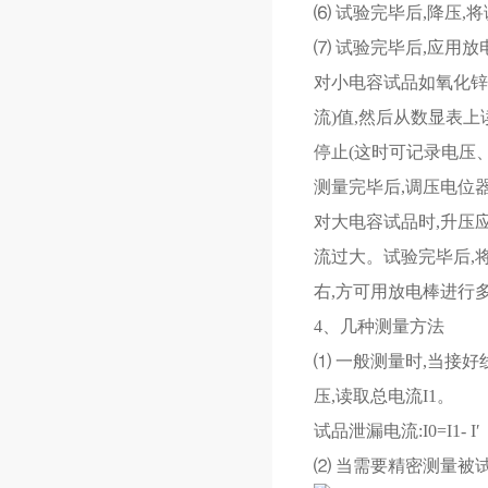
⑹ 试验完毕后,降压
⑺ 试验完毕后,应用
对小电容试品如氧化锌
流)值,然后从数显表上
停止(这时可记录电压
测量完毕后,调压电位
对大电容试品时,升压
流过大。试验完毕后,
右,方可用放电棒进行
4、几种测量方法
⑴ 一般测量时,当接好
压,读取总电流I1。
试品泄漏电流:I0=I1- I′
⑵ 当需要精密测量被