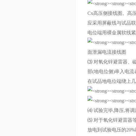
Cx高压侧接线图。高
应采用屏蔽线与试品联
电位端用裸金属软线紧
面泄漏电流接线图
⑶ 对氧化锌避雷器、
部(地电位侧)串入电
在试品地电位端绕上几圈
⑷ 试验完毕,降压,将
⑸ 对于氧化锌避雷器
放电到试验电压的20