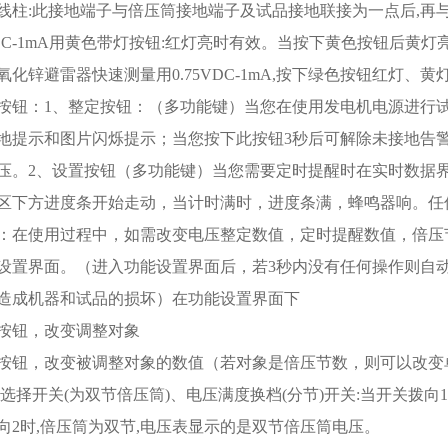
线柱:此接地端子与倍压筒接地端子及试品接地联接为一点后,再
VDC-1mA用黄色带灯按钮:红灯亮时有效。当按下黄色按钮后黄灯亮
化锌避雷器快速测量用0.75VDC-1mA,按下绿色按钮红灯、黄灯
按钮：1、整定按钮：（多功能键）当您在使用发电机电源进行
地提示和图片闪烁提示；当您按下此按钮3秒后可解除未接地告
压。2、设置按钮（多功能键）当您需要定时提醒时在实时数据
区下方进度条开始走动，当计时满时，进度条满，蜂鸣器响。任
：在使用过程中，如需改变电压整定数值，定时提醒数值，倍压
设置界面。（进入功能设置界面后，若3秒内没有任何操作则自
造成机器和试品的损坏）在功能设置界面下
按钮，改变调整对象
按钮，改变被调整对象的数值（若对象是倍压节数，则可以改变
节选择开关(为双节倍压筒)、电压满度换档(分节)开关:当开关拨向
向2时,倍压筒为双节,电压表显示的是双节倍压筒电压。