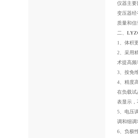
仪器主要
变压器经
质量和信
二、
LYZ
1、体积
2、采用
术提高频
3、按免
4、精度
在负载试
表显示，
5、电压
调和细调
6、负极