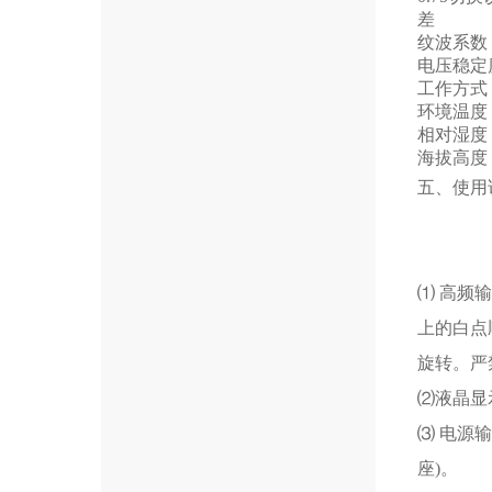
差
纹波系数
电压稳定
工作方式
环境温度
相对湿度
海拔高度
五、使用
⑴ 高频
上的白点
旋转。严
⑵液晶显
⑶ 电源输
座)。