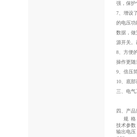
强，保护
7、增设
的电压功
数据，做
源开关。
8、方便
操作更随
9、倍压
10、底
三、电气
四、产品
规 格
技术参数
输出电压