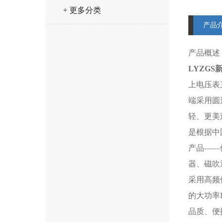
+ 更多分类
产品
产品概述
LYZGS
上电压表
端采用圆
轻、更美
是根据中
产品——
器、磁吹
采用高频
的大功率
品质、便