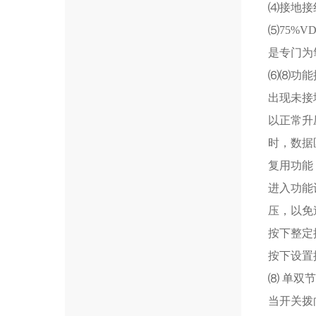
⑷接地接
⑸75%
是专门为氧
⑹⑻功能
出现未接
以正常升
时，数据
复用功能
进入功能
压，以免
按下整定
按下设置
⑻ 单双
当开关拨