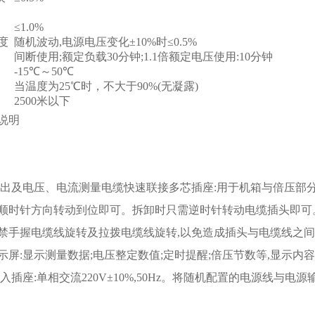
≤1.0%
度
随机波动,电源电压变化±10%时≤0.5%
间断使用;额定负载30分钟;1.1倍额定电压使用:10分钟
-15℃～50℃
当温度为25℃时，不大于90%(无凝露)
2500米以下
说明
输出及电压、电流测量电缆快速联接多芯插座:用于机箱与倍压部
顺时针方向转动到位即可。拆卸时只需逆时针转动电缆插头即可。
禁手握电缆线旋转及拉拨电缆线旋转,以免造成插头与电缆线之
示屏:显示测量数据;电压整定数值;定时提醒;倍压节数等,显示内
入插座:单相交流220V±10%,50Hz。将随机配置的电源线与