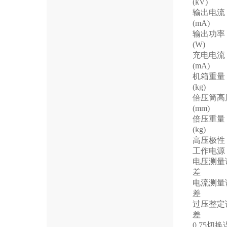
(kV)
输出电流
(mA)
输出功率
(W)
充电电流
(mA)
机箱重量
(kg)
倍压筒高
(mm)
倍压重量
(kg)
高压极性
工作电源
电压测量
差
电流测量
差
过压整定
差
0.75切换