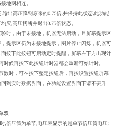
与接地网相连。
,输出高压降到原来的0.75倍,并保持此状态,此功能
均灭,高压切断并退出0.75倍状态。
试验时，由于未接地，机器无法启动，且屏幕提示区
警，提示区仍为未接地提示，图片停止闪烁，机器可
界面按下此按钮可启动定时提醒，屏幕左下方出现计
何时候再按下此按钮计时器都会重新可始计时。
节数时，可在按下整定按钮后，再按设置按钮屏幕
动回到实时数据界面，在功能设置界面下请不要升
单双
1时,倍压筒为单节,电压表显示的是单节倍压筒电压;