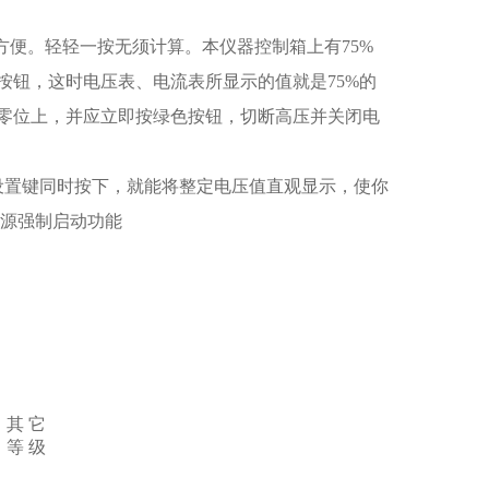
的方便。轻轻一按无须计算。本仪器控制箱上有75%
5的按钮，这时电压表、电流表所显示的值就是75%的
零位上，并应立即按绿色按钮，切断高压并关闭电
设置键同时按下，就能将整定电压值直观显示，使你
电源强制启动功能
其 它
等 级