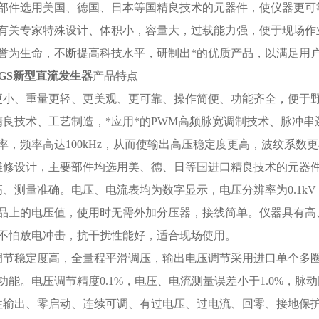
部件选用美国、德国、日本等国精良技术的元器件，使仪器更可
有关专家特殊设计、体积小，容量大，过载能力强，便于现场作
誉为生命，不断提高科技水平，研制出*的优质产品，以满足用
GS
新型直流发生器
产品特点
更小、重量更轻、更美观、更可靠、操作简便、功能齐全，便于
精良技术、工艺制造，*应用*的PWM高频脉宽调制技术、脉冲串
率，频率高达100kHz，从而使输出高压稳定度更高，波纹系数
维修设计，主要部件均选用美、德、日等国进口精良技术的元器
高、测量准确。电压、电流表均为数字显示，电压分辨率为0.1kV
品上的电压值，使用时无需外加分压器，接线简单。仪器具有高
不怕放电冲击，抗干扰性能好，适合现场使用。
调节稳定度高，全量程平滑调压，输出电压调节采用进口单个多
功能。电压调节精度0.1%，电压、电流测量误差小于1.0%，脉动因
性输出、零启动、连续可调、有过电压、过电流、回零、接地保