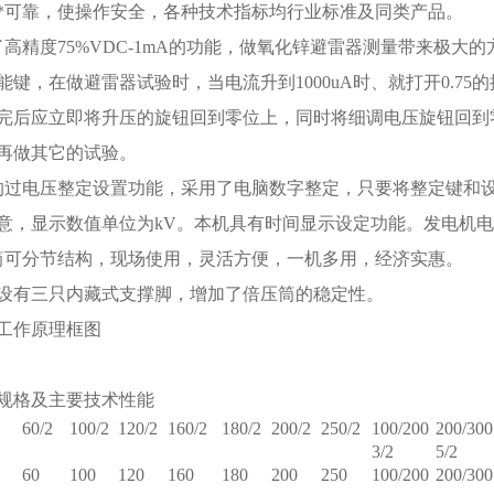
*可靠，使操作安全，各种技术指标均行业标准及同类产品。
了高精度75%VDC-1mA的功能，做氧化锌避雷器测量带来极大
能键，在做避雷器试验时，当电流升到1000uA时、就打开0.7
完后应立即将升压的旋钮回到零位上，同时将细调电压旋钮回到
再做其它的试验。
的过电压整定设置功能，采用了电脑数字整定，只要将整定键和
意，显示数值单位为kV。本机具有时间显示设定功能。发电机
筒可分节结构，现场使用，灵活方便，一机多用，经济实惠。
部设有三只内藏式支撑脚，增加了倍压筒的稳定性。
工作原理框图
规格及主要技术性能
60/2
100/2
120/2
160/2
180/2
200/2
250/2
100/200
200/300
3/2
5/2
60
100
120
160
180
200
250
100/200
200/300