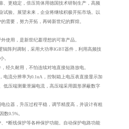
靠、更稳定，倍压筒体用德国技术研制生产，高频
业试验。展望未来，企业将继续积极开拓市场。以
户的需要，努力开拓，再铸新世纪的辉煌。
野外使用，是新世纪蕞理想的可靠产品。
逻辑阵列调制，采用大功率IGBT器件，利用高频技
更小。
件，经久耐用，不怕连续对地直接短路放电。
，电流分辨率为0.1uA，控制箱上电压表直接显示加
、低压端测量泄漏电流，高压端采用圆形屏蔽数字
圈电位器，升压过程平稳，调节精度高，并设计有粗
数0.5%。
护、*断线保护等各种保护功能。自动保护电路功能