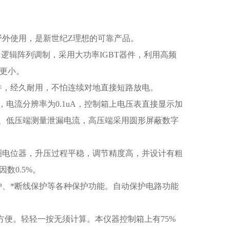
野外使用，是新世纪Z理想的可靠产品。
逻辑阵列调制，采用大功率IGBT器件，利用高频
数更小。
件，经久耐用，不怕连续对地直接短路放电。
，电流分辨率为0.1uA，控制箱上电压表直接显示加
、低压端测量泄漏电流，高压端采用圆形屏蔽数字
圈电位器，升压过程平稳，调节精度高，并设计有粗
数0.5%。
护、*断线保护等各种保护功能。自动保护电路功能
的方便。轻轻一按无须计算。本仪器控制箱上有75%