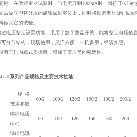
能键，在做避雷器试验时，当电流升到1000uA时、就打开0.7
完后应立即将升压的旋钮回到零位上，同时将细调电压旋钮回到
再做其它的试验。
的过电压整定设置功能，采用了数字拨盘开关，能将整定电压值
筒可分节结构，现场使用，灵活方便，一机多用，经济实惠。
部设有三只内藏式支撑脚，增加了倍压筒的稳定性。
ZG-II系列产品规格及主要技术性能
规 格
60/2
100/2
120/2
160/2
180/2
200/2
技术参数
输出电压
60
100
120
160
180
200
(kV)
输出电流