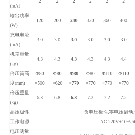
2
2
2
2
2
2
(mA)
输出功率
120
200
240
320
360
400
(W)
充电电流
3.0
3.0
3.0
3.0
3.0
3.0
(mA)
机箱重量
4.3
4.3
4.3
4.3
4.3
4.4
(kg)
倍压筒高
Φ80
Φ80
Φ80
Φ80
Φ110
Φ110
度(mm)
×500
×620
×770
×770
×770
×770
倍压重量
6.3
6.8
6.8
7.2
7.2
7.2
(kg)
高压极性
负电压极性,零电压启动
工作电源
AC 220V±10%;5
电压测量