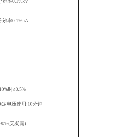
分辨率0.1%kV
分辨率0.1%uA
%时≤0.5%
额定电压使用:10分钟
0%(无凝露)