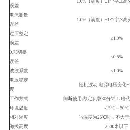
1.0%（满度）±1个字,Z高
误差
电流测量
1.0%（满度）±1个字,Z高
误差
过压整定
≤1.0%
误差
0.75切换
≤0.5%
误差
波纹系数
≤1.0%
电压稳定
随机波动,电源电压变化±10
度
工作方式
间断使用;额定负载30分钟;1.1倍
环境温度
-15℃～50℃
相对湿度
当温度为25℃时，不大于9
海拔高度
2500米以下