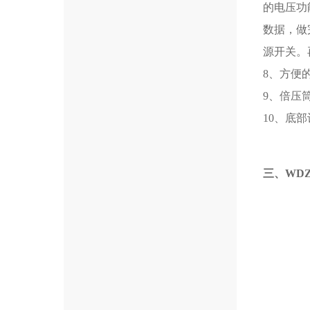
的电压功
数据，做
源开关。
8、方便
9、倍压
10、底
三、WD