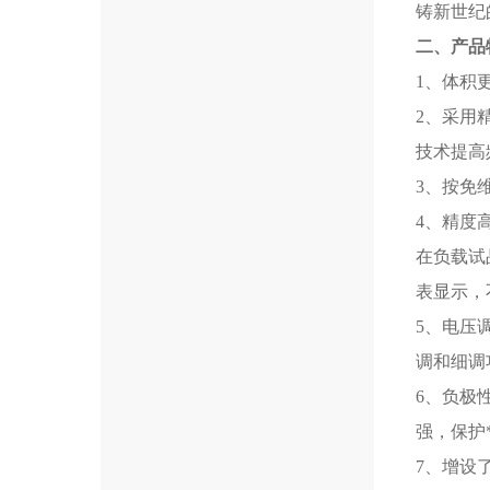
铸新世纪
二、产品
1、体积
2、采用
技术提高
3、按免
4、精度
在负载试
表显示，
5、电压
调和细调
6、负极
强，保护
7、增设