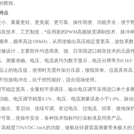
的辉煌。
特点
更小、重量更轻、更美观、更可靠、操作简便、功能齐全，便于
精良技术、工艺制造，*应用新的PWM高频脉宽调制技术、脉冲串
频率，频率高达100kHz，从而使输出高压稳定度更高，波纹系
维修设计，主要部件均选用美、德、日等国进口精良技术的元器
高、测量准确。电压、电流表均为数字显示，电压分辨率为0.1kV
品上的电压值，使用时无需外加分压器，接线简单。仪器具有高
不怕放电冲击，抗干扰性能好，适合现场使用。
调节稳定度高，全量程平滑调压，输出电压调节采用进口单个多
功能。电压调节精度0.1%，电压、电流测量误差小于1.0%，脉动因
性输出、零启动、连续可调、有过电压、过电流、回零、接地保
*可靠，使操作安全，各种技术指标均行业标准及同类产品。
了高精度75%VDC-1mA的功能，做氧化锌避雷器测量带来极大