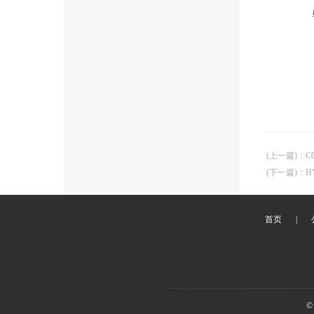
(上一篇)
：
C
(下一篇)
：
H
首页
|
©