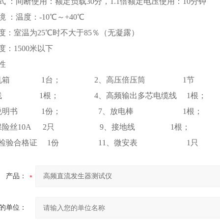
方式 ：间断使用：额定负载30分，1.1倍额定电压使用：10分钟
环境 ：温度：-10℃～+40℃
湿度：室温为25℃时不大于85％（无凝露）
高度：1500米以下
性
制机箱 1台； 2、高压倍压筒 1节
源线 1根； 4、高频输出多芯电缆线 1根；
使用说明书 1份； 7、放电棒 1根；
用保险丝10A 2只 9、接地线 1根；
产品检验合格证 1份 11、微安表 1只
产品：
的单位：