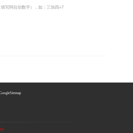
填写阿拉伯数字），如：三加四=7
GoogleSitemap
94