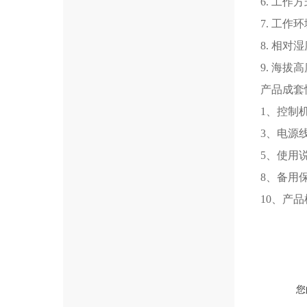
6. 工作
7. 工作
8. 相对
9. 海拔
产品成套
1、控
3、电
5、
8、备
10、
您