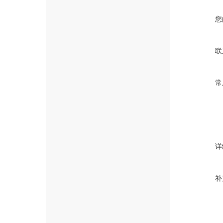
您
联
常
详
补