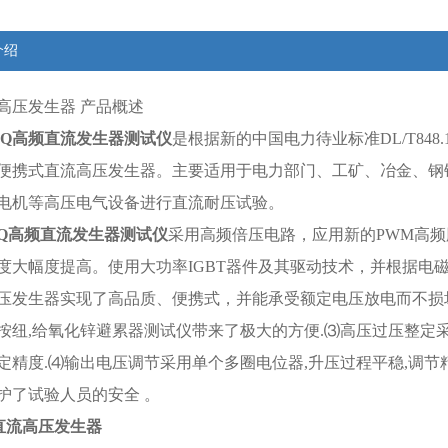
介绍
高压发生器 产品概述
Q
高频直流发生器测试仪
是根据新的中国电力待业标准DL/T848
便携式直流高压发生器。主要适用于电力部门、工矿、冶金、钢
电机等高压电气设备进行直流耐压试验。
Q
高频直流发生器测试仪
采用高频倍压电路，应用新的PWM高
度大幅度提高。使用大功率IGBT器件及其驱动技术，并根据电
压发生器实现了高品质、便携式，并能承受额定电压放电而不损坏。
能按纽,给氧化锌避累器测试仪带来了极大的方便.⑶高压过压整定
定精度.⑷输出电压调节采用单个多圈电位器,升压过程平稳,调节
护了试验人员的安全 。
1直流高压发生器