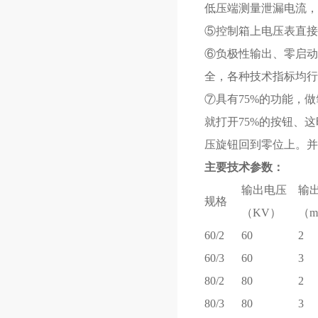
低压端测量泄漏电流，
⑤控制箱上电压表直接
⑥负极性输出、零启动
全，各种技术指标均行
⑦具有75%的功能，
就打开75%的按钮、
压旋钮回到零位上。并
主
输出电压
输
规格
（KV）
（m
60/2
60
2
60/3
60
3
80/2
80
2
80/3
80
3