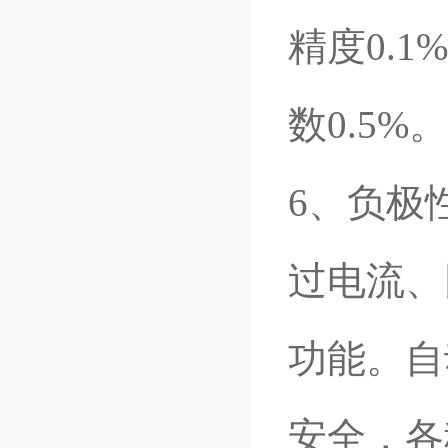
精度0.
数0.5%。
6
、负极
过电流、
功能。自
安全，各