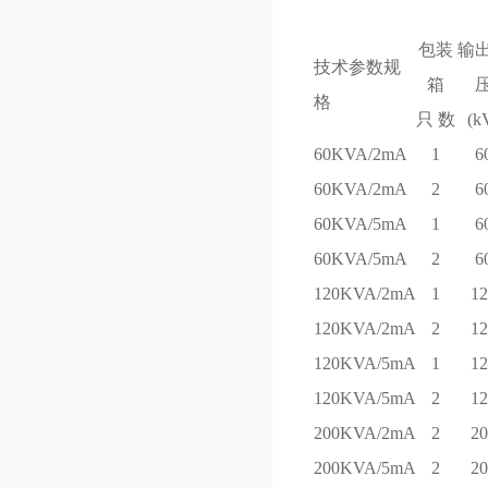
包装
输
技术参数规
箱
格
只 数
(k
60KVA/2mA
1
6
60KVA/2mA
2
6
60KVA/5mA
1
6
60KVA/5mA
2
6
120KVA/2mA
1
1
120KVA/2mA
2
1
120KVA/5mA
1
1
120KVA/5mA
2
1
200KVA/2mA
2
2
200KVA/5mA
2
2