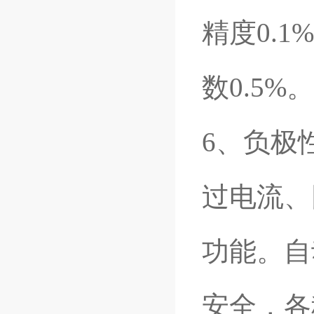
精度0.
数0.5%。
6
、负极
过电流、
功能。自
安全，各