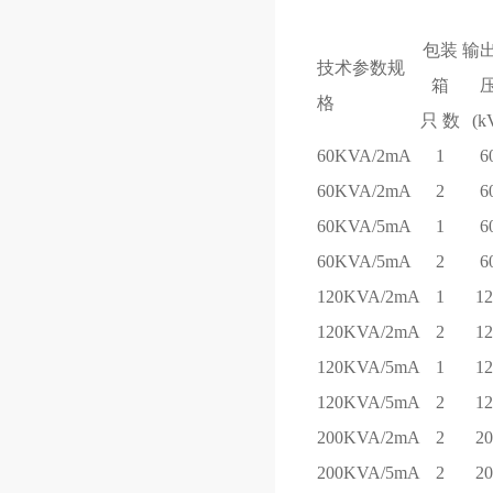
包装
输
技术参数规
箱
格
只 数
(k
60KVA/2mA
1
6
60KVA/2mA
2
6
60KVA/5mA
1
6
60KVA/5mA
2
6
120KVA/2mA
1
1
120KVA/2mA
2
1
120KVA/5mA
1
1
120KVA/5mA
2
1
200KVA/2mA
2
2
200KVA/5mA
2
2