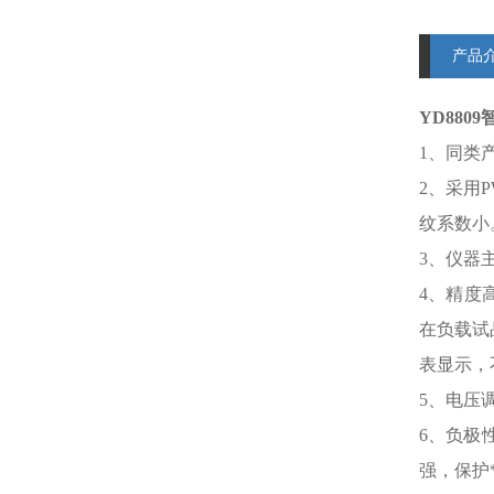
产品
YD8809
1、同类
2、采用
纹系数小
3、仪
4、精度
在负载试
表显示，
5、电压
6、负极
强，保护