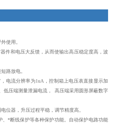
野外使用。
BT器件和电压大反馈，从而使输出高压稳定度高，波
续对地直接短路放电。
V，电流分辨率为1uA，控制箱上电压表直接显示加
、低压端测量泄漏电流， 高压端采用圆形屏蔽数字
圈电位器，升压过程平稳，调节精度高。
护、*断线保护等各种保护功能。自动保护电路功能