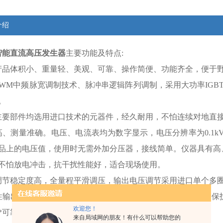
介绍
智能直流高压发生器
主要功能及特点:
产品体积小、重量轻、美观、可靠、操作简便、功能齐全，便于
PWM中频脉宽调制技术、脉冲串逻辑阵列调制，采用大功率IG
。
器主要部件均选用进口技术的元器件，经久耐用，不怕连
高、测量准确。电压、电流表均为数字显示，电压分辨率为0.1k
品上的电压值，使用时无需外加分压器，接线简单。仪器具有高
不怕放电冲击，抗干扰性能好，适合现场使用。
调节稳定度高，全量程平滑调压，输出电压调节采用进口单个多
性输出、零启动、连续可调、有过电压、过电流、回零、接地保
欢迎您！
*可靠，使操作安全，各种技术指标均行业标准。
来自局域网的朋友！有什么可以帮助您的