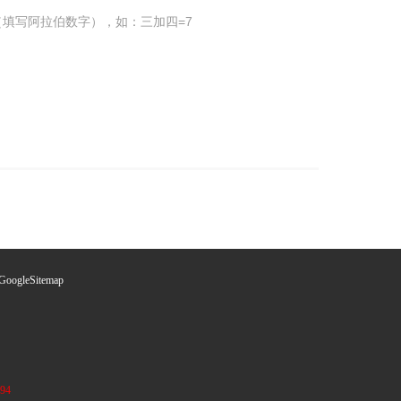
填写阿拉伯数字），如：三加四=7
GoogleSitemap
94