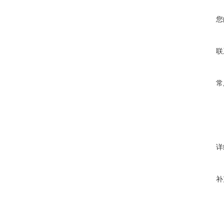
您
联
常
详
补