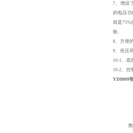
7、增设
的电压功
就是75
验。
8、方便
9、倍压
10-1
10-2
YD8809
您