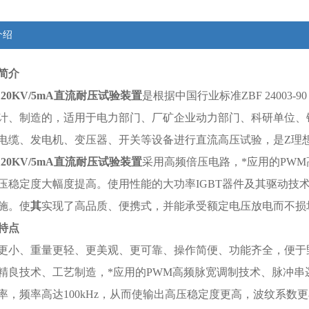
介绍
简介
120KV/5mA
直流耐压试验装置
是根据中国行业标准ZBF 24003-
计、制造的，适用于电力部门、厂矿企业动力部门、科研单位、
电缆、发电机、变压器、开关等设备进行直流高压试验，是Z理
120KV/5mA
直流耐压试验装置
采用高频倍压电路，*应用的PW
压稳定度大幅度提高。使用性能的大功率IGBT器件及其驱动技
施。使
其
实现了高品质、便携式，并能承受额定电压放电而不
特点
更小、重量更轻、更美观、更可靠、操作简便、功能齐全，便于
精良技术、工艺制造，*应用的PWM高频脉宽调制技术、脉冲串
率，频率高达100kHz，从而使输出高压稳定度更高，波纹系数