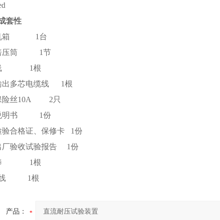
成套性
制机箱 1台
压倍压筒 1节
源线 1根
输出多芯电缆线 1根
保险丝10A 2只
用说明书 1份
检验合格证、保修卡 1份
出厂验收试验报告 1份
电棒 1根
地线 1根
产品：