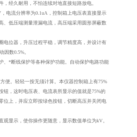
件，经久耐用，不怕连续对地直接短路放电。
，电流分辨率为0.1uA，控制箱上电压表直接显示
高、低压端测量泄漏电流，高压端采用圆形屏蔽数
圈电位器，升压过程平稳，调节精度高，并设计有
因数0.5%。
护、*断线保护等各种保护功能。自动保护电路功能
的方便。轻轻一按无须计算。本仪器控制箱上有75%
5的按钮，这时电压表、电流表所显示的值就是75%的
零位上，并应立即按绿色按钮，切断高压并关闭电
直观显示，使你操作更随意，显示数值单位为kV。