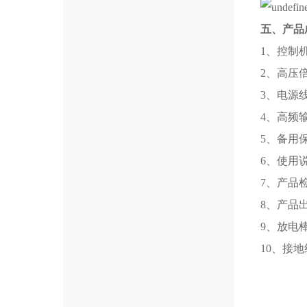
五、产品
1、控
2、高
3、电
4、高频
5、备用
6、使
7、产品
8、产品
9、放
10、接