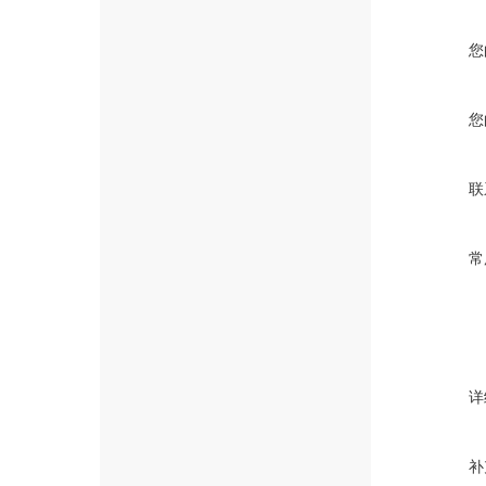
您
您
联
常
详
补