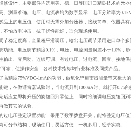
维修设计，主要部件均选用美、德、日等国进口精良技术的元器
高、测量准确。电压、电流表均为数字显示，电压分辨率为0.1kV
试品上的电压值，使用时无需外加分压器，接线简单。仪器具有
，不怕放电冲击，抗干扰性能好，适合现场使用。
调节稳定度高，全量程平滑调压，输出电压调节采用进口单个多
调功能。电压调节精度0.1%，电压、电流测量误差小于1.0%，脉动
性输出、零启动、连续可调、有过电压、过电流、回零、接地保
*可靠，使操作安全，各种技术指标均行业标准及同类产品。
了高精度75%VDC-1mA的功能，做氧化锌避雷器测量带来极大
能键，在做避雷器试验时，当电流升到1000uA时、就打开0.7
完后应立即将升压的旋钮回到零位上，同时将细调电压旋钮回到
再做其它的试验。
的过电压整定设置功能，采用了数字拨盘开关，能将整定电压值
筒可分节结构，现场使用，灵活方便，一机多用，经济实惠。