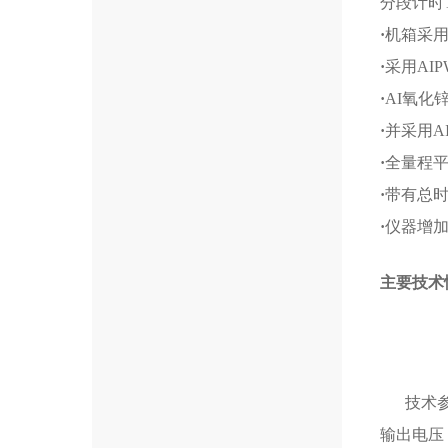
分段计时
·
机箱采
·
采用AI
·
AI氧化
·
并采用A
·
全量程平
·
带有总时
·
仪器增
主要技术
规
技术
输出电压 (