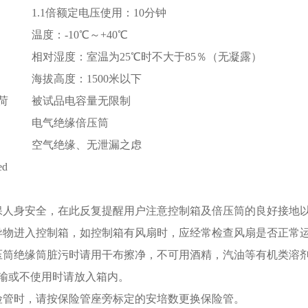
1.1倍额定电压使用：10分钟
温度：-10℃～+40℃
相对湿度：室温为25℃时不大于85％（无凝露）
海拔高度：1500米以下
荷
被试品电容量无限制
电气绝缘倍压筒
空气绝缘、无泄漏之虑
保人身安全，在此反复提醒用户注意控制箱及倍压筒的良好接地
异物进入控制箱，如控制箱有风扇时，应经常检查风扇是否正常
压筒绝缘筒脏污时请用干布擦净，不可用酒精，汽油等有机类溶
输或不使用时请放入箱内。
险管时，请按保险管座旁标定的安培数更换保险管。