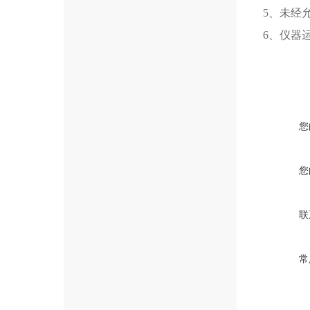
5、未经
6、仪器
您
您
联
常