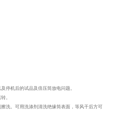
以及停机后的试品及倍压筒放电问题。
运转。
剂擦洗。可用洗涤剂清洗绝缘筒表面，等风干后方可