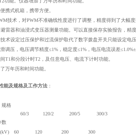
T2功能。仪器增加了万年历和时间功能。
用便携式机箱，携带方便。
PWM技术，对PWM不准确线性度进行了调整，精度得到了大幅度提
锌避雷器和油浸式变压器测量功能。可以直接保存实验报告，精度≤0.5
I技术设定过压保护和过流保护取代了数字拨盘开关只能设定电压
滑调压，电压调节精度≤1%，稳定度≤1%，电压电流误差≤1.0%±
间T1和分段计时T2，及任意电压、电流下计时功能。
加了万年历和时间功能。
性能及规格及工作方法
：
格
60/3
120/2
200/5
300/3
参数
kV)
60
120
200
300