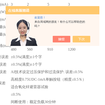
mA)
3
2
5
3
(W)
180
240
1000
900
欢迎您！
mA)
3
3
3
5
来自局域网的朋友！有什么可以帮助您的
吗？
(kg)
10.1
12.1
13.1
13.1
(kg)
3.2
4.1
8.0
10
Ф90
Ф90
Ф110
Ф110
(mm)
480
560
910
1200
量误差
±0.5%(满度)±1个字
误差
±0.5%(满度)±1个字
误差
AI技术设定过压保护和过流保护. 误差≤0.5%
高精度0.75UDC-1mA单触按钮（精度≤0.5％）
换误差
适合氧化锌避雷器试验
≤0.5%
间断使用：额定负载30分钟