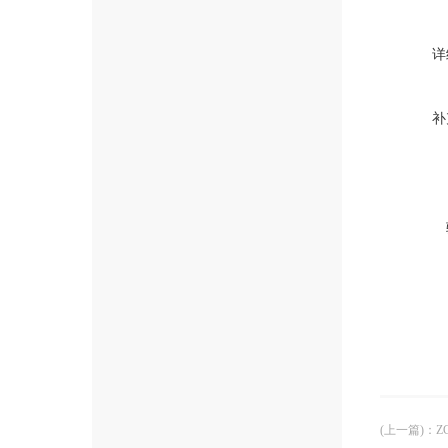
详
补
(上一篇)
：
Z