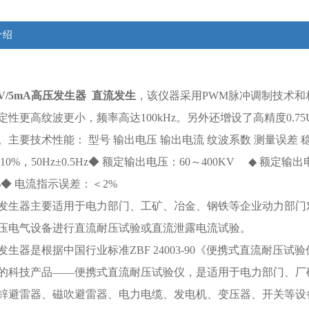
介绍
0KV/5mA高压发生器 直流发生
，该仪器采用PWM脉冲调制技术
定性更高纹波更小，频率高达100kHz。另外还增设了高精度0.7
。主要技术性能： 型号 输出电压 输出电流 纹波系数 测量误差 
V±10%，50Hz±0.5Hz◆ 额定输出电压：60～400KV ◆ 额定
%◆ 电流指示误差：＜2%
发生器主要适用于电力部门、工矿、冶金、钢铁等企业动力部门
压电气设备进行直流耐压试验或直流泄露电流试验。
发生器是根据中国行业标准ZBF 24003-90《便携式直流耐
的科技产品——便携式直流耐压试验仪，是适用于电力部门、厂
锌避雷器、磁吹避雷器、电力电缆、发电机、变压器、开关等设