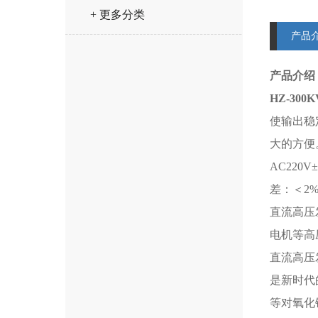
+ 更多分类
产品
产品介绍
HZ-30
使输出稳
大的方便
AC220
差：＜2
直流高压
电机等高
直流高压
是新时代
等对氧化