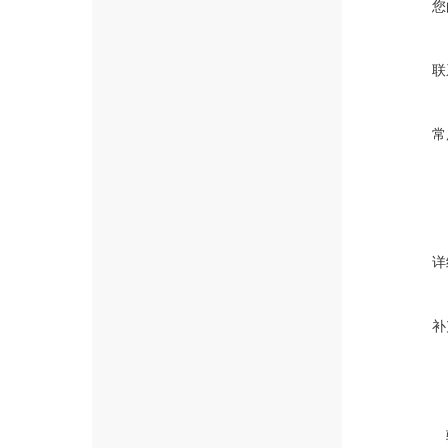
您
联
常
详
补