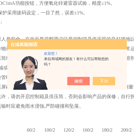
5UDC1mA功能按钮，方便氧化锌避雷器试验，精度≤1%。
压保护采用拔码设定，一目了然，误差±1%。
：
保人身安全，在此反复提醒用户注意控制箱及倍压筒的良好接地
异物进入控制箱，如控制箱有风扇时，应经常检查风扇是否正常
欢迎您！
压筒绝缘筒脏污时请用干布擦净，不可用酒精，汽油等有机类溶
来自局域网的朋友！有什么可以帮助您的
吗？
输或不使用时请放入箱内。
险管时，请按保险管座旁标定的安培数更换保险管。
压屏蔽微安表上显示"LOW BAT"时，请更换9V电池，以避免测
允许，请勿开启控制箱及倍压筒，否则会影响产品的保修，自行
运输时应避免雨水浸蚀,严防碰撞和坠落。
60/2
100/2
120/2
160/2
180/2
200/2