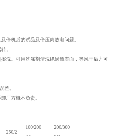
以及停机后的试品及倍压筒放电问题。
运转。
剂擦洗。可用洗涤剂清洗绝缘筒表面，等风干后方可
量误差。
拆卸厂方概不负责。
100/200
200/300
250/2