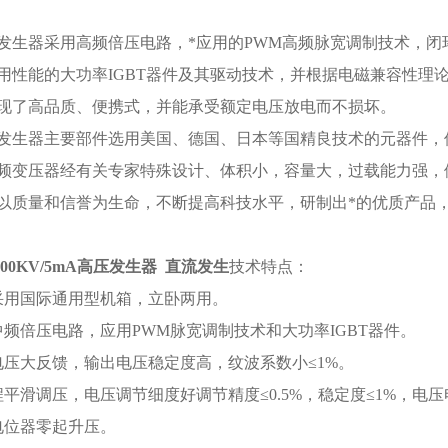
发生器采用高频倍压电路，*应用的PWM高频脉宽调制技术，
用性能的大功率IGBT器件及其驱动技术，并根据电磁兼容性理
现了高品质、便携式，并能承受额定电压放电而不损坏。
发生器主要部件选用美国、德国、日本等国精良技术的元器件，
频变压器经有关专家特殊设计、体积小，容量大，过载能力强，
以质量和信誉为生命，不断提高科技水平，研制出*的优质产品
-300KV/5mA高压发生器 直流发生
技术特点：
采用国际通用型机箱，立卧两用。
中频倍压电路，应用PWM脉宽调制技术和大功率IGBT器件。
电压大反馈，输出电压稳定度高，纹波系数小≤1%。
程平滑调压，电压调节细度好调节精度≤0.5%，稳定度≤1%，电压
电位器零起升压。