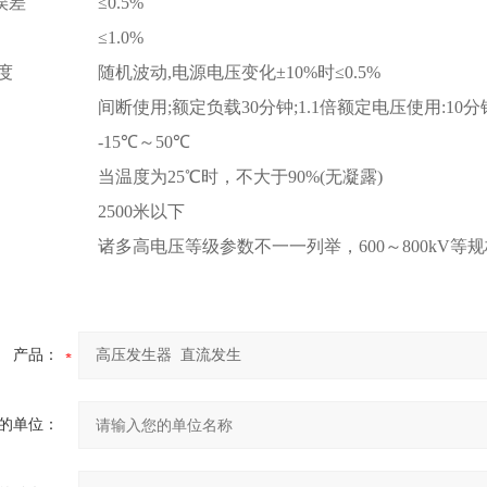
换误差
≤0.5%
≤1.0%
度
随机波动,电源电压变化±10%时≤0.5%
间断使用;额定负载30分钟;1.1倍额定电压使用:10分
-15℃～50℃
当温度为25℃时，不大于90%(无凝露)
2500米以下
诸多高电压等级参数不一一列举，600～800kV等
产品：
的单位：