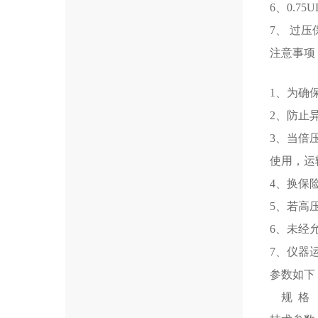
6、0.7
7、 过
注意事项
1、为确
2、防止
3、当倍
使用，运
4、换保
5、若高
6、未经
7、仪器
参数如下
规 格