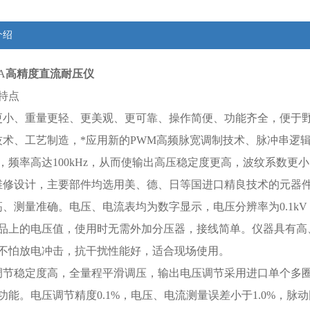
介绍
A
高精度直流耐压仪
特点
更小、重量更轻、更美观、更可靠、操作简便、功能齐全，便于
技术、工艺制造，*应用新的PWM高频脉宽调制技术、脉冲串逻辑
，频率高达100kHz，从而使输出高压稳定度更高，波纹系数更
维修设计，主要部件均选用美、德、日等国进口精良技术的元器
高、测量准确。电压、电流表均为数字显示，电压分辨率为0.1kV
品上的电压值，使用时无需外加分压器，接线简单。仪器具有高
不怕放电冲击，抗干扰性能好，适合现场使用。
调节稳定度高，全量程平滑调压，输出电压调节采用进口单个多
功能。电压调节精度0.1%，电压、电流测量误差小于1.0%，脉动因