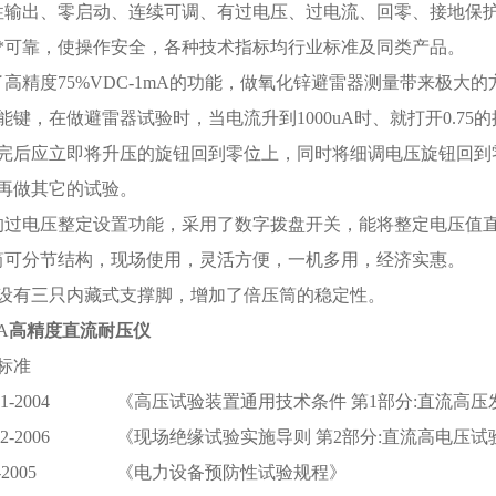
性输出、零启动、连续可调、有过电压、过电流、回零、接地保
*可靠，使操作安全，各种技术指标均行业标准及同类产品。
了高精度75%VDC-1mA的功能，做氧化锌避雷器测量带来极大
能键，在做避雷器试验时，当电流升到1000uA时、就打开0.7
完后应立即将升压的旋钮回到零位上，同时将细调电压旋钮回到
再做其它的试验。
的过电压整定设置功能，采用了数字拨盘开关，能将整定电压值直
筒可分节结构，现场使用，灵活方便，一机多用，经济实惠。
部设有三只内藏式支撑脚，增加了倍压筒的稳定性。
A
高精度直流耐压仪
标准
848.1-2004 《高压试验装置通用技术条件 第1部分:直流高
474.2-2006 《现场绝缘试验实施导则 第2部分:直流高电压试
 596-2005 《电力设备预防性试验规程》