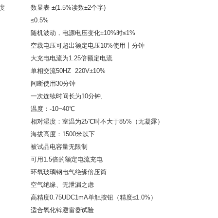
度
数显表 ±(1.5%读数±2个字)
≤0.5%
随机波动，电源电压变化±10%时≤1%
空载电压可超出额定电压10%使用十分钟
大充电电流为1.25倍额定电流
单相交流50HZ 220V±10%
间断使用30分钟
一次连续时间长为10分钟,
温度：-10~40℃
相对湿度：室温为25℃时不大于85%（无凝露）
海拔高度：1500米以下
被试品电容量无限制
可用1.5倍的额定电流充电
环氧玻璃钢电气绝缘倍压筒
空气绝缘、无泄漏之虑
高精度0.75UDC1mA单触按钮（精度≤1.0%）
适合氧化锌避雷器试验