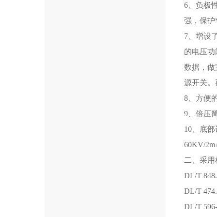
6、负极
强，保护
7、增设
的电压功
数据，做
源开关。
8、方便
9、倍压
10、底
60KV/2m
二、采用
DL/T 
DL/T 
DL/T