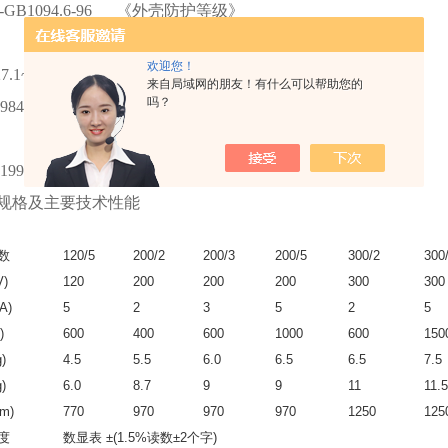
.1-GB1094.6-96 《外壳防护等级》
900 《电工名词术语》
欢迎您！
6927.1~2-1997 《高电压试验技术》
来自局域网的朋友！有什么可以帮助您的
吗？
93-1984 《电子测量仪器安全要求》
91 《包装贮运标志》
.311-1997 《高压输变电设备的绝缘与配合》
规格及主要技术性能
数
120/5
200/2
200/3
200/5
300/2
300
)
120
200
200
200
300
300
A)
5
2
3
5
2
5
)
600
400
600
1000
600
150
)
4.5
5.5
6.0
6.5
6.5
7.5
)
6.0
8.7
9
9
11
11.5
m)
770
970
970
970
1250
125
度
数显表 ±(1.5%读数±2个字)