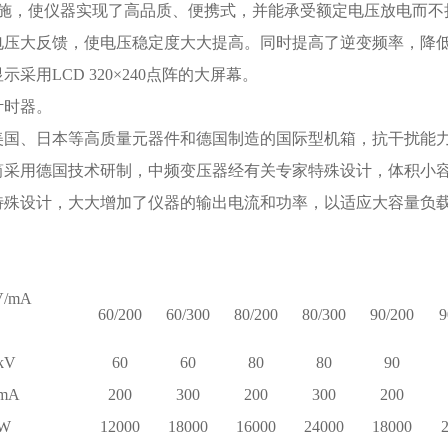
施，使仪器实现了高品质、便携式，并能承受额定电压放电而不
电压大反馈，使电压稳定度大大提高。同时提高了逆变频率，降
示采用LCD 320×240点阵的大屏幕。
计时器。
美国、日本等高质量元器件和德国制造的国际型机箱，抗干扰能
筒采用德国技术研制，中频变压器经有关专家特殊设计，体积小
特殊设计，大大增加了仪器的输出电流和功率，以适应大容量负
/mA
60/200
60/300
80/200
80/300
90/200
9
kV
60
60
80
80
90
mA
200
300
200
300
200
W
12000
18000
16000
24000
18000