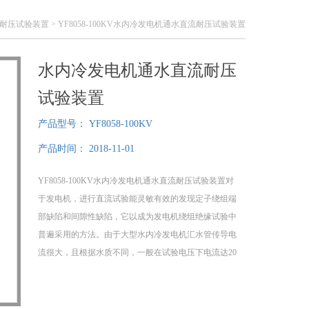
耐压试验装置
> YF8058-100KV水内冷发电机通水直流耐压试验装置
水内冷发电机通水直流耐压
试验装置
产品型号：
YF8058-100KV
产品时间：
2018-11-01
YF8058-100KV水内冷发电机通水直流耐压试验装置对
于发电机，进行直流试验能灵敏有效的发现定子绕组端
部缺陷和间隙性缺陷，它以成为发电机绕组绝缘试验中
普遍采用的方法。由于大型水内冷发电机汇水管传导电
流很大，且根据水质不同，一般在试验电压下电流达20
～150mA不等，如果没有足够容量的直流高压发生器，
将无法升压。