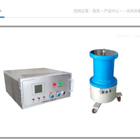
心
您的位置：
首页
>
产品中心
> >
水内冷