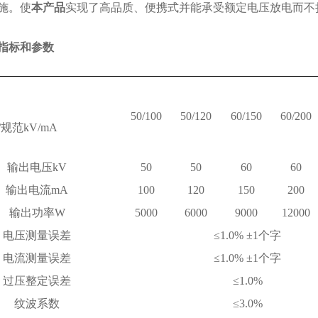
施。使
本产品
实现了高品质、便携式并能承受额定电压放电而不
指标和参数
50/100
50/120
60/150
60/200
规范kV/mA
输出电压kV
50
50
60
60
输出电流mA
100
120
150
200
输出功率W
5000
6000
9000
12000
电压测量误差
≤1.0% ±1个字
电流测量误差
≤1.0% ±1个字
过压整定误差
≤1.0%
纹波系数
≤3.0%