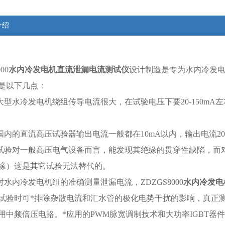
介绍
00
水内冷发电机直流泄漏电流测试仪
设计制造是专为水内冷发
是以下几点：
于大型水冷发电机绕组传导电流很大，在试验电压下要20-150m
前国内的直流高压试验器输出电流一般都在10mA以内，输出电流2
流试验对一般高压电气设备而言，能发现其绝缘的贯穿性缺陷，而
缘）这是其它试验无法替代的。
能对水内冷发电机组的准确测量泄漏电流，
ZDZGS8000
水内冷发电
试验时可*排除杂散电流和汇水管的极化电势干扰的影响，真正
用中频倍压电路。*应用的PWM脉宽调制技术和大功率IGBT