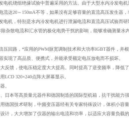
发电机绕组绝缘试验中普遍采用的方法。由于大型水内冷发电机
电流达20～150mA不等，如果没有足够容量的直流高压发生器，
发电机，特别是水内冷发电机进行泄漏电流和直流高压试验而研
排除杂散电流和汇水管的极化电势干扰的影响，能够准确测量水
倍压回路，*应用的PWM脉宽调制技术和大功率IGBT器件，
器实现了高品质、便携式，并能承受额定电压放电而不损坏。
压大反馈，使电压稳定度大大提高。同时提高了逆变频率，降低
用LCD 320×240点阵大屏幕显示。
时器。
国、日本等高质量元器件和德国制造的国际型机箱，抗干扰能力
采用德国技术研制，中频变压器经有关专家特殊设计，体积小容
殊设计，大大增加了仪器的输出电流和功率，以适应大容量负载