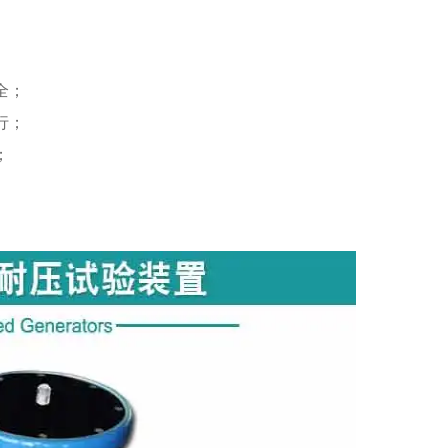
全；
行；
；