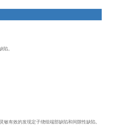
缺陷。
灵敏有效的发现定子绕组端部缺陷和间隙性缺陷。