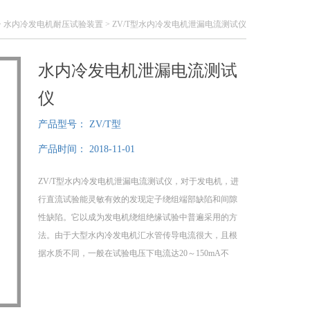
>
水内冷发电机耐压试验装置
> ZV/T型水内冷发电机泄漏电流测试仪
水内冷发电机泄漏电流测试
仪
产品型号：
ZV/T型
产品时间：
2018-11-01
ZV/T型水内冷发电机泄漏电流测试仪，对于发电机，进
行直流试验能灵敏有效的发现定子绕组端部缺陷和间隙
性缺陷。它以成为发电机绕组绝缘试验中普遍采用的方
法。由于大型水内冷发电机汇水管传导电流很大，且根
据水质不同，一般在试验电压下电流达20～150mA不
等，如果没有足够容量的直流高压发生器，将无法升
压。