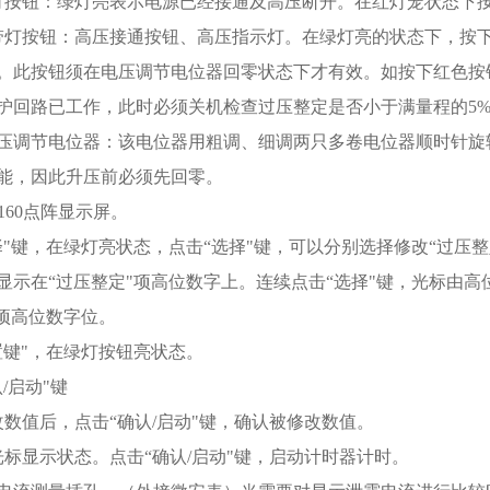
灯按钮：绿灯亮表示电源已经接通及高压断开。在红灯笼状态下
带灯按钮：高压接通按钮、高压指示灯。在绿灯亮的状态下，按
。此按钮须在电压调节电位器回零状态下才有效。如按下红色按
护回路已工作，此时必须关机检查过压整定是否小于满量程的
5
压调节电位器：该电位器用粗调、细调两只多卷电位器顺时针旋
能，因此升压前必须先回零。
160
点阵显示屏。
择"键，在绿灯亮状态，点击“选择"键，可以分别选择修改“过压整
显示在“过压整定"项高位数字上。连续点击“选择"键，光标由高
"项高位数字位。
置键"，在绿灯按钮亮状态。
认
/
启动"键
改数值后，点击“确认
/
启动"键，确认被修改数值。
光标显示状态。点击“确认
/
启动"键，启动计时器计时。