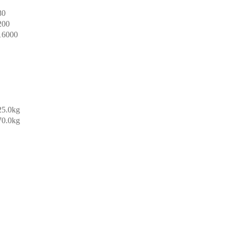
80
200
16000
25.0kg
70.0kg