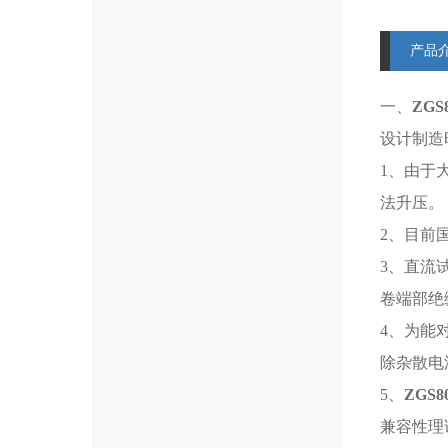
产品
一、
ZGS
设计制造
1
、由于
法升压。
2
、目前
3
、直流
卷端部绝
4
、为能
除杂散电
5
、
ZGS8
兼容性理