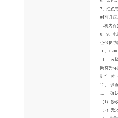
6
、绿色
7
、红色
时可升压
示机内保
8
、
9
、电
位保护功
10
、
160
×
11
、“选
既有光标
到“计时
12
、“设
13
、“确
（
1
）修
（
2
）无