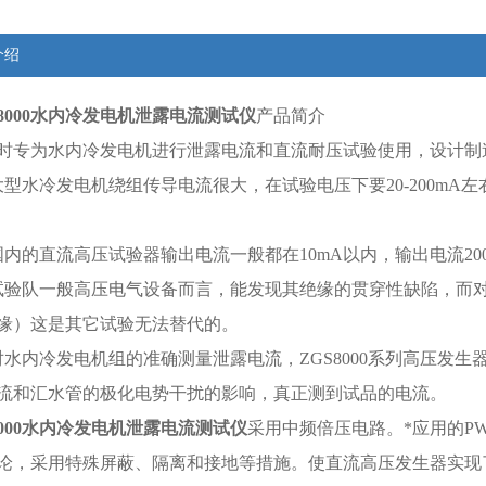
介绍
8000
水内冷发电机泄露电流测试仪
产品简介
时专为水内冷发电机进行泄露电流和直流耐压试验使用，设计制
大型水冷发电机绕组传导电流很大，在试验电压下要
20-200mA
左
国内的直流高压试验器输出电流一般都在
10mA
以内，输出电流
20
试验队一般高压电气设备而言，能发现其绝缘的贯穿性缺陷，而对
缘）这是其它试验无法替代的。
对水内冷发电机组的准确测量泄露电流，
ZGS8000
系列高压发生
流和汇水管的极化电势干扰的影响，真正测到试品的电流。
000
水内冷发电机泄露电流测试仪
采用中频倍压电路。*应用的
P
论，采用特殊屏蔽、隔离和接地等措施。使直流高压发生器实现