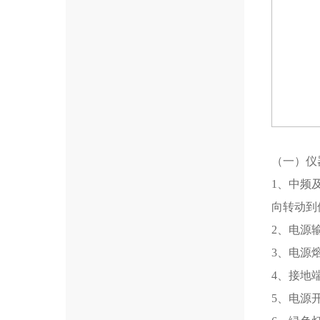
（一）仪
1
、中频
向转动到
2
、电源
3
、电源
4
、接地
5
、电源