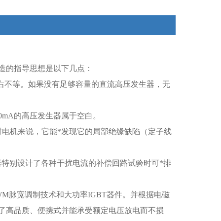
造的指导思想是以下几点：
右不等。如果没有足够容量的直流高压发生器，无
0mA
的高压发生器属于空白。
电机来说，它能*发现它的局部绝缘缺陷（定子线
器特别设计了各种干扰电流的补偿回路试验时可*排
WM
脉宽调制技术和大功率
IGBT
器件。并根据电磁
了高品质、便携式并能承受额定电压放电而不损