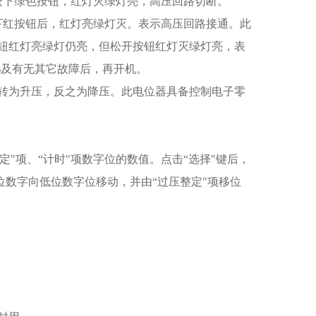
按下绿色按钮，红灯灭绿灯亮，高压回路切断。
下红按钮后，红灯亮绿灯灭。表示高压回路接通。此
钮红灯亮绿灯仍亮，但松开按钮红灯灭绿灯亮，表
%
及有无其它故障后，再开机。
转为升压，反之为降压。此电位器具备控制电子零
定"项、“计时"项数字位的数值。点击“选择"键后，
位数字向低位数字位移动，并由“过压整定"项移位