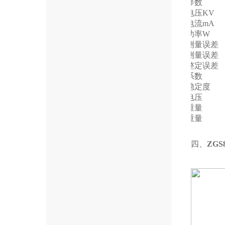
技术参数
输出电压
KV
输出电流
mA
输出功率
W
电压测量误差
电流测量误差
过压整定误差
纹波系数
电压稳定度
电源电压
机箱重量
倍压重量
四、
ZGS