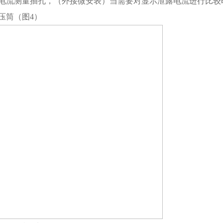
电流测量插孔，（外接微安表）当需要对显示泄露电流进行比较
压筒（图
4
）