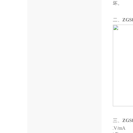
坏。
二、
ZGS
三、
ZGS
规范
KV/mA