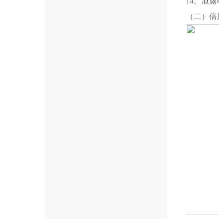
14
、泄露
（二）倍