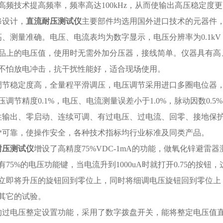
高频技术提高频率，频率高达100kHz，从而使输出高压稳定度
修设计，
直流耐压测试仪
主要部件均选用国外进口技术的元器件
高、测量准确。电压、电流表均为数字显示，电压分辨率为0.1kV
品上的电压值，使用时无需外加分压器，接线简单。仪器具有高
不怕放电冲击，抗干扰性能好，适合现场使用。
调节稳定度高，全量程平滑调压，电压调节采用进口多圈电位器
压调节精度0.1%，电压、电流测量误差小于1.0%，脉动因数0.5
性输出、零启动、连续可调、有过电压、过电流、回零、接地保
*可靠，使操作安全，各种技术指标均行业标准及同类产品。
耐压测试仪
增设了高精度75%VDC-1mA的功能，做氧化锌避
有75%的电压功能键，当电流升到1000uA时就打开0.75的按
立即将升压的旋钮回到零位上，同时将细调电压旋钮回到零位上
其它的试验。
的过电压整定设置功能，采用了数字拨盘开关，能将整定电压值直