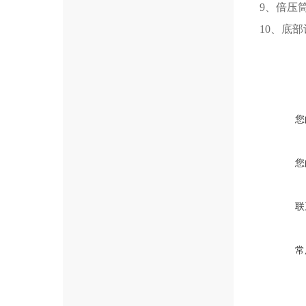
9、倍压
10、底
您
您
联
常