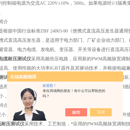
系列控制箱电源为交流AC 220V±10%，50Hz。如果电源经1
。
简介
列是根据中国行业标准ZBF 24003-90《便携式直流高压发生
携式直流高压发生器，是适用于电力部门、厂矿企业动力部门、
避雷器、电力电缆、发电机、变压器、开关等设备进行直流高压试
电缆耐压测试仪
采用高频倍压电路，应用新的PWM高频脉宽调
提高。使用性能的大功率IGBT器件及其驱动技术，并根据电磁
测试仪
实现了高品质、便携式，并能承受额定电压放电而不损坏
欢迎您！
选用国外技术的元器件，使仪器更可靠、更稳定，倍压筒体用德
来自局域网的朋友！有什么可以帮助您的
小，容量大，过载能力强，便于现场作业试验。
吗？
特点
更小、重量更轻、更美观可靠、操作简便、功能齐全，便于野外使
流耐压测试仪
采用技术、工艺制造，*应用的PWM高频脉宽调制技