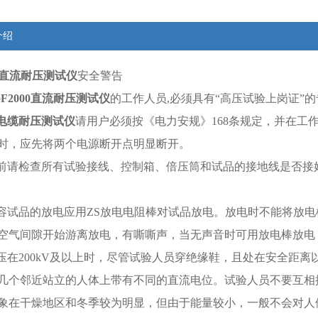
介绍
00直流耐压测试仪
安全警告
GF2000直流耐压测试仪
的工作人员,必须具有“高压试验上岗证”
电缆耐压测试仪
请用户必须按《电力安规》168条规定，并在工
时，应先将两个电源断开点明显断开。
前请检查所有试验接线、控制箱、倍压筒和试品的接地线是否接
电容试品的放电应用ZS放电电阻棒对试品放电。放电时不能将放
空气间隙开始游离放电，有嘶嘶声，当无声音时可用放电棒放电，
高压在200kV及以上时，尽管试验人员穿绝缘鞋，且处在安全距
几个邻近站立的人体上带有不同的直流电位。试验人员不要互相
象在干燥地区和冬季较为明显，但由于能量较小，一般不会对人