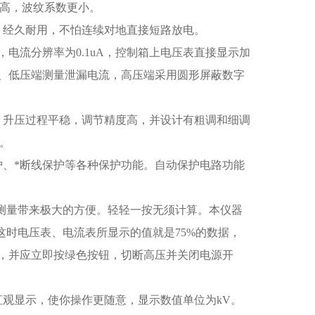
更高，波纹系数更小。
，经久耐用，不怕连续对地直接短路放电。
，电流分辨率为0.1uA，控制箱上电压表直接显示加
、低压端测量泄漏电流，高压端采用圆形屏蔽数字
，升压过程平稳，调节精度高，并设计有粗调和细调
%。
护、*断线保护等各种保护功能。自动保护电路功能
雷器测量带来极大的方便。轻轻一按无须计算。本仪器
钮，这时电压表、电流表所显示的值就是75%的数据，
，并应立即按绿色按钮，切断高压并关闭电源开
观显示，使你操作更随意，显示数值单位为kV。