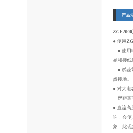
产品
ZGF20
● 使用
Z
● 使用
品和接线
● 试验
点接地。
● 对大
一定距离
● 直流
响，会使
象，此现