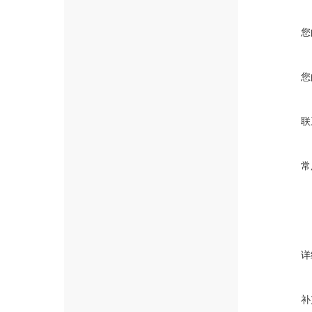
您
您
联
常
详
补