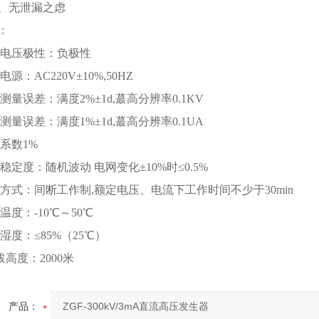
、无泄漏之虑
：
输出电压极性：负极性
电源：AC220V±10%,50HZ
压测量误差：满度2%±1d,蕞高分辨率0.1KV
流测量误差：满度1%±1d,蕞高分辨率0.1UA
纹系数1%
压稳定度：随机波动 电网变化±10%时≤0.5%
工作方式：间断工作制,额定电压、电流下工作时间不少于30min
境温度：-10℃～50℃
对湿度：≤85%（25℃）
海拔高度：2000米
产品：