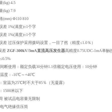
kg) 4.5
kg) 7.9
mm) Ф110 810
差 1%(满度)±1个字
差 1%(满度)±1个字
误差 过压保护采用拨码设置，一目了然（精度≤1.0％）
换误差
ZGF-300kV/3mA直流高压发生器
高精度0.75UDC-1mA
0.5%
 间断使用：额定负载30分钟1.1倍额定电压使用：10分钟
温度：-10℃～+40℃
：室温为25℃时不大于85％（无凝露）
1500米以下
荷 被试品电容量无限制
 电气绝缘倍压筒