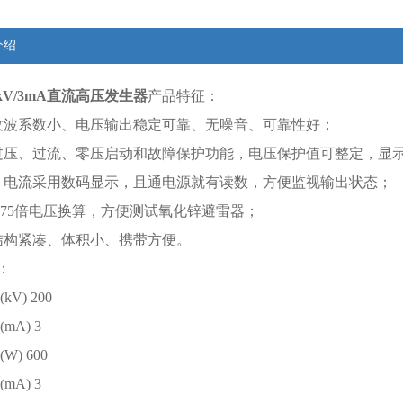
介绍
00kV/3mA直流高压发生器
产品特征：
纹波系数小、电压输出稳定可靠、无噪音、可靠性好；
过压、过流、零压启动和故障保护功能，电压保护值可整定，显
、电流采用数码显示，且通电源就有读数，方便监视输出状态；
0.75倍电压换算，方便测试氧化锌避雷器；
结构紧凑、体积小、携带方便。
：
V) 200
mA) 3
W) 600
mA) 3