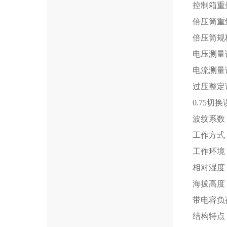
控制箱重量(
倍压筒重量(
倍压筒规格(
电压测量误
电流测量误
过压整定
0.75切
波纹系数 ≤
工作方式
工作环境 
相对湿度
海拔高度：
带电容负
结构特点