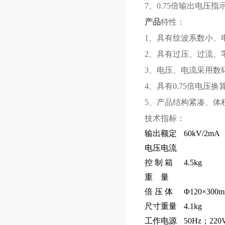
7、0.75倍输出电压
产品
特性：
1、具有纹波系数小、
2、具有过压、过流、
3、电压、电流采用数
4、具有0.75倍电压
5、产品结构紧凑、体
技术指标：
输出额定
60kV/2mA
电压电流
控 制 箱
4.5kg
重 量
倍 压 体
Φ120×300
尺寸重量
4.1kg
工作电源
50Hz；220